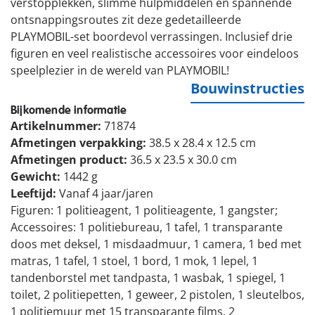
verstopplekken, slimme hulpmiddelen en spannende
ontsnappingsroutes zit deze gedetailleerde
PLAYMOBIL-set boordevol verrassingen. Inclusief drie
figuren en veel realistische accessoires voor eindeloos
speelplezier in de wereld van PLAYMOBIL!
Bouwinstructies
Bijkomende informatie
Artikelnummer:
71874
Afmetingen verpakking:
38.5 x 28.4 x 12.5 cm
Afmetingen product:
36.5 x 23.5 x 30.0 cm
Gewicht:
1442 g
Leeftijd:
Vanaf 4 jaar/jaren
Figuren: 1 politieagent, 1 politieagente, 1 gangster;
Accessoires: 1 politiebureau, 1 tafel, 1 transparante
doos met deksel, 1 misdaadmuur, 1 camera, 1 bed met
matras, 1 tafel, 1 stoel, 1 bord, 1 mok, 1 lepel, 1
tandenborstel met tandpasta, 1 wasbak, 1 spiegel, 1
toilet, 2 politiepetten, 1 geweer, 2 pistolen, 1 sleutelbos,
1 politiemuur met 15 transparante films, 2