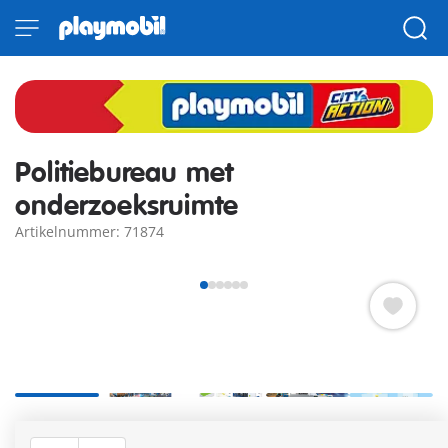
Politiebureau met
onderzoeksruimte
Artikelnummer: 71874
Het nieuwe politiebureau met opsporingsruimte kan met een
loopbrug aan het grote politiecommando worden