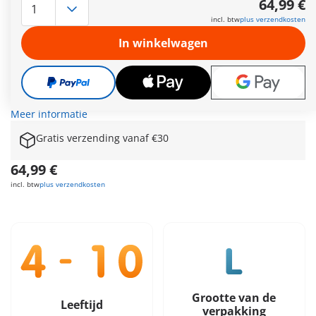
64,99 €
vastgebouwd. Naast de ingang kun je de politie helpen met
incl. btw
plus verzendkosten
het maken van de opsporingsfoto's om de dieven te pakken
en naar de gevangenis te brengen. Wat krast daar? - Oh nee,
In winkelwagen
de boef heeft met zijn lepel een uitgang achter het toilet
vrijgegraven. Maar de politieagente pakt hem snel weer. Zal
zijn tweede ontsnappingspoging lukken? Stiekem laat hij zich
aan de aan elkaar geknoopte lakens uit zijn cel naar beneden
zakken. Help de twee politieagenten om hem te pakken.
Meer informatie
Gratis verzending vanaf €30
64,99 €
incl. btw
plus verzendkosten
Grootte van de
Leeftijd
verpakking