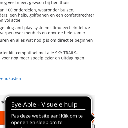
nog veel meer, gewoon bij hen thuis
r buizen,
, golfbanen en een confettitrechter
n vol actie
 eindeloze
creatieve ontwerpen over meubels en door de hele kamer
uitbreidingen voor nog meer speelplezier en uitdagingen
rzendkosten
ending vanaf €30
In winkelwagen