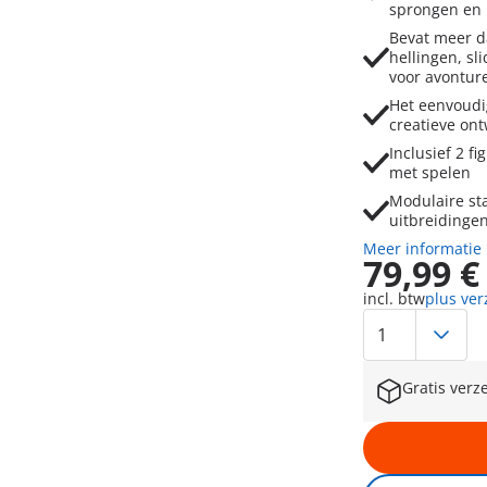
sprongen en 
Bevat meer dan 100 onderdelen, waaronde
hellingen, sliders, een helix
voor avonture
Het eenvoudige plug-and-play-systeem stimuleert
Inclusief 2 figuren en alles wat nodig is om direct te beginnen
met spelen
Modulaire starter kit, compatibel met alle SKY TRAILS-
Meer informatie
79,99 €
incl. btw
plus ve
Gratis verz