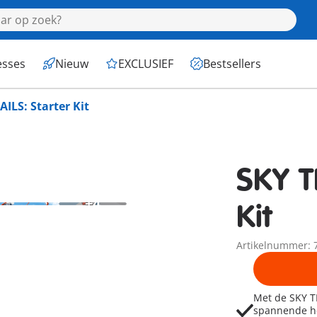
esses
Nieuw
EXCLUSIEF
Bestsellers
AILS: Starter Kit
SKY T
+4
Kit
Artikelnummer: 
Met de SKY TRAILS Starter Kit 71969 kunnen kinderen
spannende hogesnel