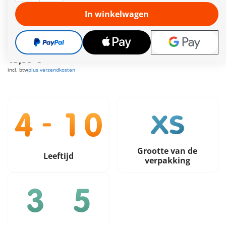
zijn zonnebrandcrème te laat gepakt en heeft hij een flinke
zonnebrand opgelopen.
In winkelwagen
Meer informatie
Gratis verzending vanaf €30
13,99 €
incl. btw
plus verzendkosten
Grootte van de
Leeftijd
verpakking