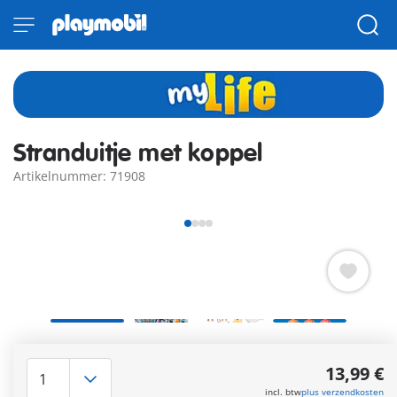
Stranduitje met koppel
Artikelnummer: 71908
Warme temperaturen, zon en het ruisen van de zee – heerlijk
om te relaxen in een ligstoel op het strand. Ons stel geniet
13,99 €
van koele drankjes en lekker fruit. Helaas heeft de jongeman
incl. btw
plus verzendkosten