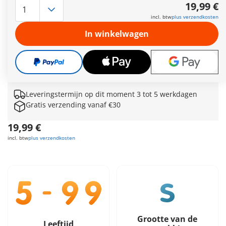
editie is een echte blikvanger voor je collectie! Met zijn
19,99 €
iconische design en sportieve accessoires nodigt deze
incl. btw
plus verzendkosten
cultcamper meteen uit om te spelen. Het landspecifieke
ontwerp maakt hem uniek voor iedereen die houdt van sport,
In winkelwagen
teamspirit en retro vibes. Bovendien kun je met het stickervel
met verschillende designs je camper helemaal naar wens
personaliseren. Een must-have voor alle fans die hun camper
en hun liefde voor sport met extra actie willen vieren!
Meer informatie
Leveringstermijn op dit moment 3 tot 5 werkdagen
Gratis verzending vanaf €30
19,99 €
incl. btw
plus verzendkosten
Grootte van de
Leeftijd