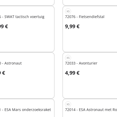
XS
 - SWAT tactisch voertuig
72076 - Fietsendiefstal
99 €
9,99 €
n winkelwagen
In winkelwagen
XS
 - Astronaut
72033 - Avonturier
9 €
4,99 €
n winkelwagen
In winkelwagen
XS
1 - ESA Mars onderzoeksraket
72014 - ESA Astronaut met R