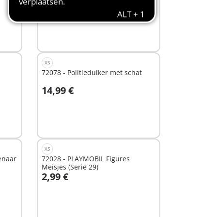
14,99 €
In winkelwagen
XS
72078 - Politieduiker met schat
14,99 €
In winkelwagen
XS
enaar
72028 - PLAYMOBIL Figures
Meisjes (Serie 29)
2,99 €
Niet
beschikbaar