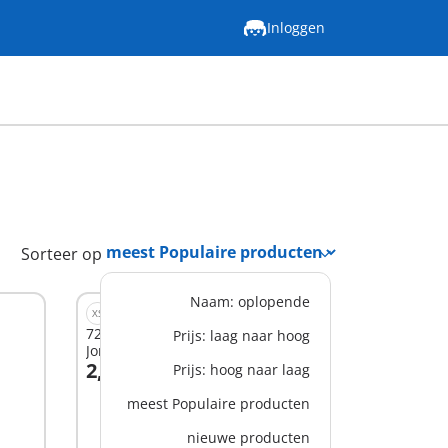
Inloggen
Sorteer op
Naam: oplopende
XS
72027 - PLAYMOBIL Figures
Prijs: laag naar hoog
Jongens (Serie 29)
2,99 €
Prijs: hoog naar laag
In winkelwagen
meest Populaire producten
nieuwe producten