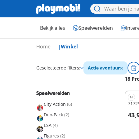
Bekijk alles
Speelwerelden
Inter
Home
Winkel
Geselecteerde filters:
Actie avontuur
18 Pr
Speelwerelden
M
71729
City Action
(6)
43,
Duo-Pack
(2)
I
ESA
(4)
Figures
(2)