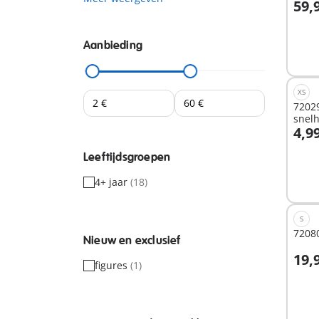
59,
I
Aanbieding
XS
72029
snel
4,9
I
Leeftijdsgroepen
4+ jaar
(18)
S
72080
Nieuw en exclusief
19,
figures
(1)
Niet
besc