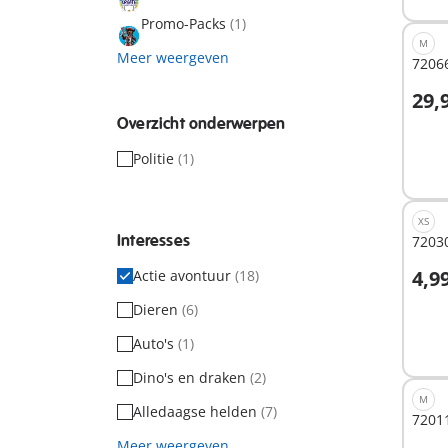
Promo-Packs
(1)
M
Meer weergeven
72066
29,
I
Overzicht onderwerpen
Politie
(1)
XS
Interesses
72030
4,9
Actie avontuur
(18)
I
Dieren
(6)
Auto's
(1)
Dino's en draken
(2)
M
Alledaagse helden
(7)
7201
Meer weergeven