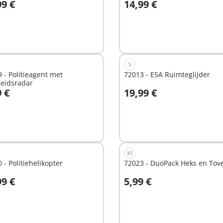
99 €
14,99 €
n winkelwagen
In winkelwagen
S
 - Politieagent met
72013 - ESA Ruimteglijder
heidsradar
9 €
19,99 €
n winkelwagen
In winkelwagen
XS
 - Politiehelikopter
72023 - DuoPack Heks en Tov
99 €
5,99 €
Niet
hikbaar
beschikbaar