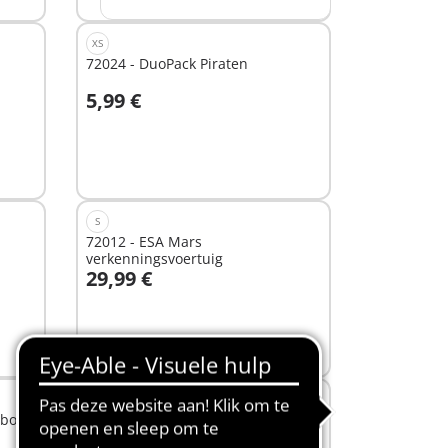
XS
72024 - DuoPack Piraten
5,99 €
In winkelwagen
S
72012 - ESA Mars
verkenningsvoertuig
29,99 €
In winkelwagen
XS
obot
72079 - Achtervolging met
motorfiets