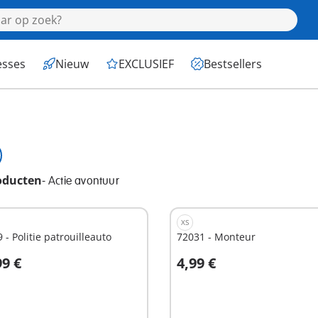
esses
Nieuw
EXCLUSIEF
Bestsellers
oducten
-
Actie avontuur
XS
 - Politie patrouilleauto
72031 - Monteur
99 €
4,99 €
n winkelwagen
In winkelwagen