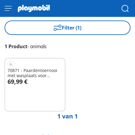
Filter (1)
1 Product
-
animals
XL
70871 - Paardentoernooi
met wasplaats voor
69,99 €
paarden
In winkelwagen
1 van 1