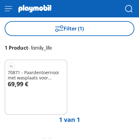
Filter (1)
1 Product
-
family_life
XL
70871 - Paardentoernooi
met wasplaats voor
69,99 €
paarden
In winkelwagen
1 van 1