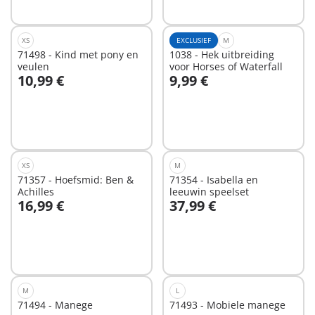
XS
EXCLUSIEF
M
71498 - Kind met pony en
1038 - Hek uitbreiding
veulen
voor Horses of Waterfall
10,99 €
9,99 €
In winkelwagen
In winkelwagen
XS
M
71357 - Hoefsmid: Ben &
71354 - Isabella en
Achilles
leeuwin speelset
16,99 €
37,99 €
In winkelwagen
In winkelwagen
M
L
71494 - Manege
71493 - Mobiele manege