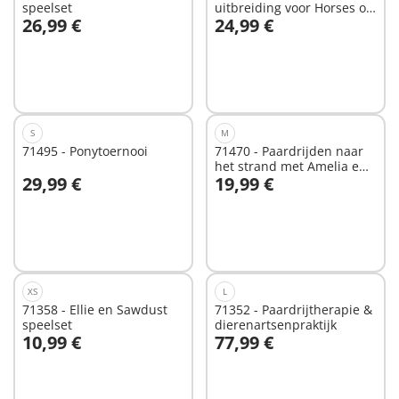
speelset
uitbreiding voor Horses of
26,99 €
24,99 €
Waterfall
In winkelwagen
In winkelwagen
S
M
71495 - Ponytoernooi
71470 - Paardrijden naar
het strand met Amelia en
29,99 €
19,99 €
Ben
In winkelwagen
In winkelwagen
XS
L
71358 - Ellie en Sawdust
71352 - Paardrijtherapie &
speelset
dierenartsenpraktijk
10,99 €
77,99 €
In winkelwagen
In winkelwagen