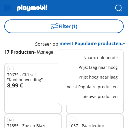
Filter (1)
Sorteer op
17 Producten
-
Manege
Naam: oplopende
Prijs: laag naar hoog
XS
XS
70675 - Gift set
71496 - Ponykoets
Prijs: hoog naar laag
"Konijnenvoeding"
8,99 €
16,99 €
meest Populaire producten
In winkelwagen
In winkelwagen
nieuwe producten
M
L
71355 - Zoe en Blaze
1037 - Paardenbox