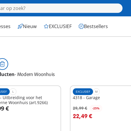
esses
Nieuw
EXCLUSIEF
Bestsellers
ducten
-
Modern Woonhuis
USIEF
L
EXCLUSIEF
M
- Uitbreiding voor het
4318 - Garage
rne Woonhuis (art.9266)
99 €
29,99 €
-25%
n winkelwagen
In winkelwagen
22,49 €