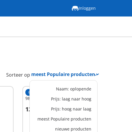
Inloggen
Sorteer op
Naam: oplopende
EXCLUSIEF
S
9869 - Prinsessenkamer
Prijs: laag naar hoog
12,99 €
Prijs: hoog naar laag
In winkelwagen
meest Populaire producten
nieuwe producten