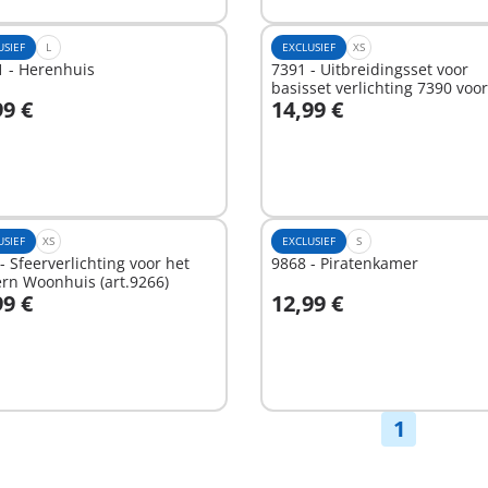
USIEF
L
EXCLUSIEF
XS
1 - Herenhuis
7391 - Uitbreidingsset voor
basisset verlichting 7390 voor
99 €
14,99 €
moderne villa art.4279
n winkelwagen
In winkelwagen
USIEF
XS
EXCLUSIEF
S
- Sfeerverlichting voor het
9868 - Piratenkamer
rn Woonhuis (art.9266)
99 €
12,99 €
n winkelwagen
In winkelwagen
1