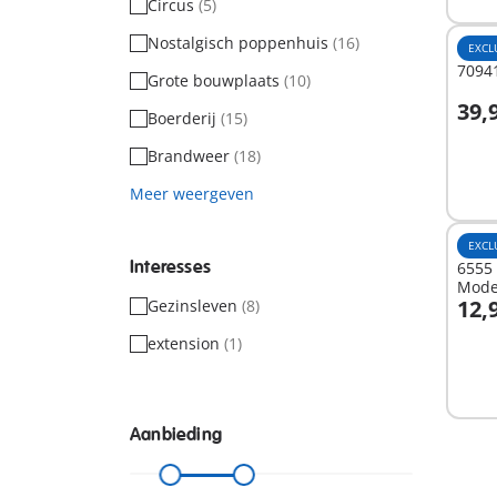
Circus
(5)
Nostalgisch poppenhuis
(16)
EXCL
7094
Grote bouwplaats
(10)
39,
Boerderij
(15)
I
Brandweer
(18)
Meer weergeven
EXCL
Interesses
6555 
Mode
12,
Gezinsleven
(8)
I
extension
(1)
Aanbieding