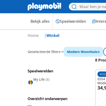
Bekijk alles
Speelwerelden
Inter
Home
Winkel
Geselecteerde filters:
Modern Woonhuis
8 Pro
Speelwerelden
EXCL
6554 
My Life
(8)
Mode
34,
I
Overzicht onderwerpen