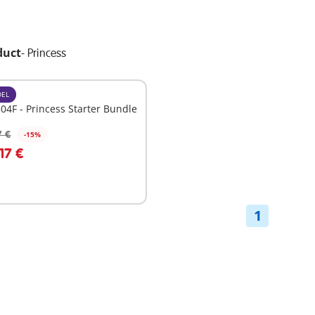
duct
-
Princess
EL
4F - Princess Starter Bundle
7 €
-15%
n winkelwagen
17 €
1