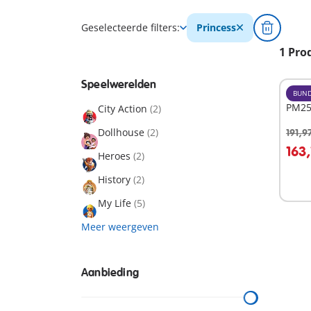
Geselecteerde filters:
Princess
1 Pro
Speelwerelden
BUND
PM250
City Action
(2)
Dollhouse
(2)
191,9
I
163,
Heroes
(2)
History
(2)
My Life
(5)
Meer weergeven
Aanbieding