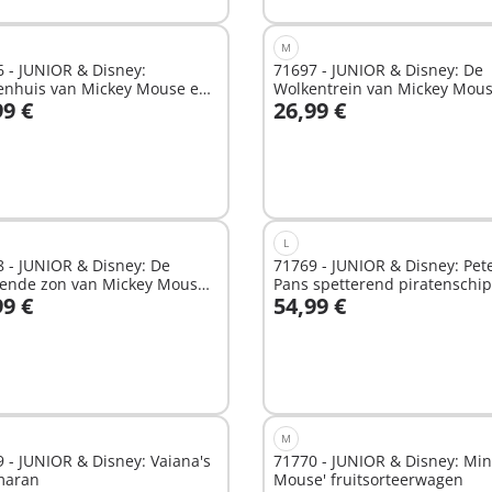
M
 - JUNIOR & Disney:
71697 - JUNIOR & Disney: De
enhuis van Mickey Mouse en
Wolkentrein van Mickey Mou
99 €
26,99 €
ie Mouse
Minnie Mouse
n winkelwagen
In winkelwagen
L
 - JUNIOR & Disney: De
71769 - JUNIOR & Disney: Pet
iende zon van Mickey Mouse
Pans spetterend piratenschip
99 €
54,99 €
rammelfun
n winkelwagen
In winkelwagen
M
 - JUNIOR & Disney: Vaiana's
71770 - JUNIOR & Disney: Min
maran
Mouse' fruitsorteerwagen