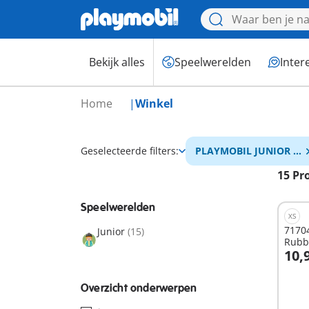
Bekijk alles
Speelwerelden
Inter
Home
Winkel
Geselecteerde filters:
PLAYMOBIL JUNIOR &
Disney
15 Pr
Speelwerelden
XS
71704
Junior
(15)
Rubbe
10,
I
Overzicht onderwerpen