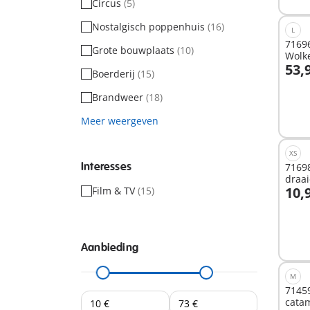
Circus
(5)
Nostalgisch poppenhuis
(16)
L
71696
Grote bouwplaats
(10)
Wolk
53,
Minn
Boerderij
(15)
I
Brandweer
(18)
Meer weergeven
XS
Interesses
71698
draa
10,
Film & TV
(15)
met 
I
Aanbieding
M
71459
cata