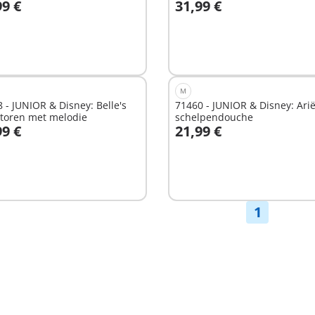
99 €
31,99 €
n winkelwagen
In winkelwagen
M
 - JUNIOR & Disney: Belle's
71460 - JUNIOR & Disney: Arië
ltoren met melodie
schelpendouche
99 €
21,99 €
n winkelwagen
In winkelwagen
1