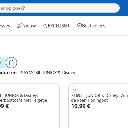
esses
Nieuw
EXCLUSIEF
Bestsellers
oducten
-
PLAYMOBIL JUNIOR & Disney
XS
 - JUNIOR & Disney:
71695 - JUNIOR & Disney: Win
rboottocht met Teigetje
de Poeh Honingpot
99 €
10,99 €
n winkelwagen
In winkelwagen