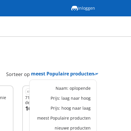
Inloggen
Sorteer op
Naam: oplopende
XS
nie
71705 - JUNIOR & Disney: Winnie
Prijs: laag naar hoog
de Poeh's & Knorretje's
16,99 €
Wateravontuur
Prijs: hoog naar laag
In winkelwagen
meest Populaire producten
nieuwe producten