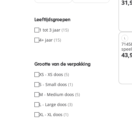
31,
I
Leeftijdsgroepen
1 tot 3 jaar
(15)
L
4+ jaar
(15)
71458
spee
43,
I
Grootte van de verpakking
XS - XS doos
(5)
S - Small doos
(1)
M - Medium doos
(5)
L - Large doos
(3)
XL - XL doos
(1)