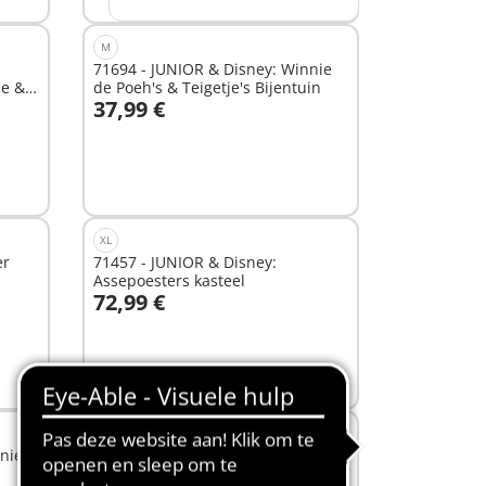
M
71694 - JUNIOR & Disney: Winnie
se &
de Poeh's & Teigetje's Bijentuin
37,99 €
In winkelwagen
XL
er
71457 - JUNIOR & Disney:
Assepoesters kasteel
72,99 €
In winkelwagen
XS
nie
71772 - JUNIOR & Disney: Tinker
Bells zwevende sprookjesbloem