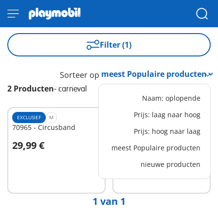
Filter (1)
Sorteer op
2 Producten
-
carneval
Naam: oplopende
Prijs: laag naar hoog
EXCLUSIEF
M
EXCLUSIEF
S
70965 - Circusband
70969 - Goochelaar
Prijs: hoog naar laag
29,99 €
17,99 €
meest Populaire producten
In winkelwagen
In winkelwagen
nieuwe producten
1 van 1