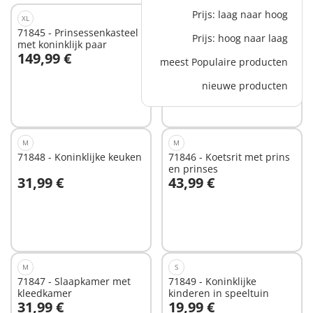
Prijs: laag naar hoog
XL
XS
71845 - Prinsessenkasteel
71850 - Koninklijk bad met
Prijs: hoog naar laag
met koninklijk paar
prinses
149,99 €
9,99 €
meest Populaire producten
In winkelwagen
In winkelwagen
nieuwe producten
M
M
71848 - Koninklijke keuken
71846 - Koetsrit met prins
en prinses
31,99 €
43,99 €
In winkelwagen
In winkelwagen
M
S
71847 - Slaapkamer met
71849 - Koninklijke
kleedkamer
kinderen in speeltuin
31,99 €
19,99 €