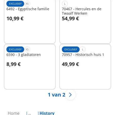
EXCLUSIEF
XS
L
6492 - Egyptische familie
70467 - Hercules en de
Twaalf Werken
10,99 €
54,99 €
In winkelwagen
In winkelwagen
EXCLUSIEF
XS
EXCLUSIEF
L
6590 - 3 gladiatoren
70957 - Historisch huis 1
8,99 €
49,99 €
In winkelwagen
In winkelwagen
1 van 2
Home
...
History