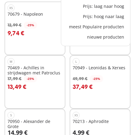
Prijs: laag naar hoog
XS
EXCLUSIEF
XL
70679 - Napoleon
70953 - Middeleeuwse
Prijs: hoog naar laag
gevangenistoren
59,99 €
12,99 €
-25%
meest Populaire producten
In winkelwagen
In winkelwagen
9,74 €
nieuwe producten
M
L
70469 - Achilles in
70949 - Leonidas & Xerxes
strijdwagen met Patroclus
17,99 €
49,99 €
-25%
-25%
In winkelwagen
In winkelwagen
13,49 €
37,49 €
S
XS
70950 - Alexander de
70213 - Aphrodite
Grote
14,99 €
4,99 €