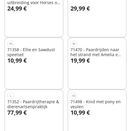
uitbreiding voor Horses of
24,99 €
29,99 €
Waterfall
In winkelwagen
In winkelwagen
XS
M
71358 - Ellie en Sawdust
71470 - Paardrijden naar
speelset
het strand met Amelia en
10,99 €
19,99 €
Ben
In winkelwagen
In winkelwagen
L
XS
71352 - Paardrijtherapie &
71498 - Kind met pony en
dierenartsenpraktijk
veulen
77,99 €
10,99 €
In winkelwagen
In winkelwagen