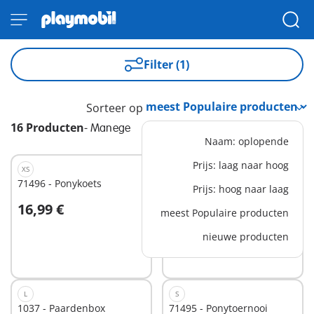
Filter (1)
Sorteer op
16 Producten
-
Manege
Naam: oplopende
Prijs: laag naar hoog
XS
M
71496 - Ponykoets
71355 - Zoe en Blaze
Prijs: hoog naar laag
speelset
16,99 €
26,99 €
meest Populaire producten
In winkelwagen
In winkelwagen
nieuwe producten
L
S
1037 - Paardenbox
71495 - Ponytoernooi