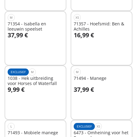
M
XS
71354 - Isabella en
71357 - Hoefsmid: Ben &
leeuwin speelset
Achilles
37,99 €
16,99 €
In winkelwagen
In winkelwagen
EXCLUSIEF
M
M
1038 - Hek uitbreiding
71494 - Manege
voor Horses of Waterfall
9,99 €
37,99 €
In winkelwagen
Niet
beschikbaar
L
EXCLUSIEF
XS
71493 - Mobiele manege
6473 - Omheining voor het