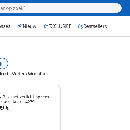
esses
Nieuw
EXCLUSIEF
Bestsellers
duct
-
Modern Woonhuis
- Basisset verlichting voor
ne villa art. 4279
99 €
n winkelwagen