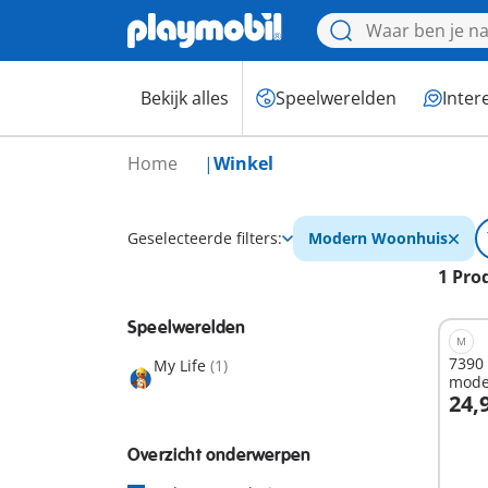
Bekijk alles
Speelwerelden
Inter
Home
Winkel
Geselecteerde filters:
Modern Woonhuis
1 Pro
Speelwerelden
M
7390 
My Life
(1)
moder
24,
I
Overzicht onderwerpen