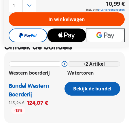
Leveringstermijn op dit moment 3 tot 5 werkdagen
10,99 €
Gratis verzending vanaf €30
incl. btw
plus verzendkosten
In winkelwagen
10,99 €
incl. btw
plus verzendkosten
Ontdek de bundels
+
2
Artikel
Western boerderij
Watertoren
Bundel Western
Bekijk de bundel
Boerderij
124,07 €
145,96 €
-15%