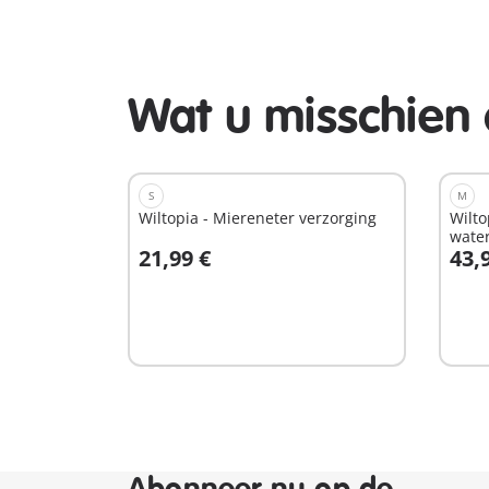
Wat u misschien 
S
M
Wiltopia - Miereneter verzorging
Wilto
wate
21,99 €
43,
In winkelwagen
I