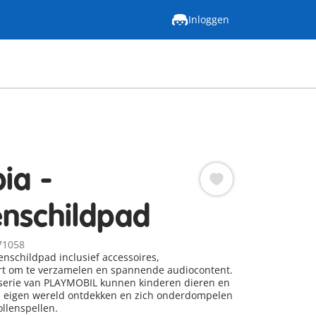
Inloggen
ia -
nschildpad
71058
schildpad inclusief accessoires,
rt om te verzamelen en spannende audiocontent.
-serie van PLAYMOBIL kunnen kinderen dieren en
n eigen wereld ontdekken en zich onderdompelen
ollenspellen.