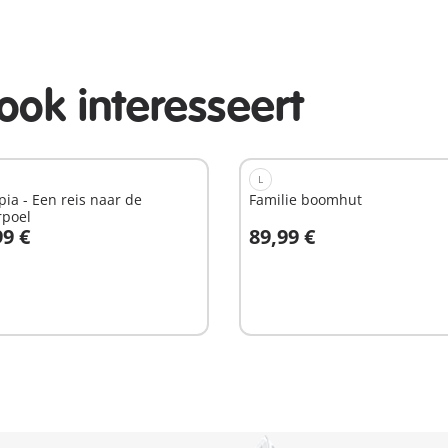
ook interesseert
L
pia - Een reis naar de
Familie boomhut
rpoel
99 €
89,99 €
n winkelwagen
In winkelwagen