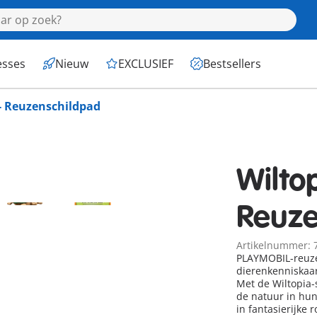
esses
Nieuw
EXCLUSIEF
Bestsellers
 - Reuzenschildpad
Wiltop
Reuze
Artikelnummer: 
PLAYMOBIL-reuzen
dierenkenniskaa
Met de Wiltopia
de natuur in hu
in fantasierijke r