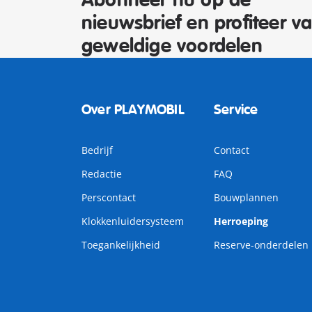
Abonneer nu op de
nieuwsbrief en profiteer v
geweldige voordelen
Over PLAYMOBIL
Service
Bedrijf
Contact
Redactie
FAQ
Perscontact
Bouwplannen
Klokkenluidersysteem
Herroeping
Toegankelijkheid
Reserve-onderdelen