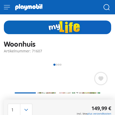
Woonhuis
Artikelnummer: 71607
Verken je woonwensen met het duurzame Woonhuis met
wintertuin van PLAYMOBIL. Het modern ingerichte huis nodigt
149,99 €
uit tot fantasierijk rollenspel.
incl. btw
plus verzendkosten