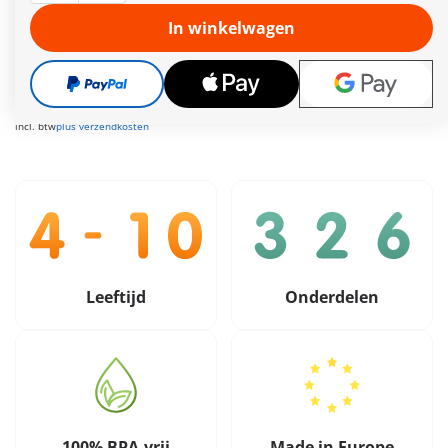
Meer informatie
In winkelwagen
Leveringstermijn op dit moment 3 tot 5 werkdagen
Gratis verzending vanaf €30
149,99 €
incl. btw
plus verzendkosten
Leeftijd
Onderdelen
100% BPA-vrij
Made in Europe