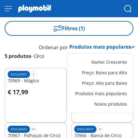
Filtros (1)
Ordenar por
5 produtos
-
Circo
Nome: Crescente
Preço: Baixo para Alto
EXCLUSIVO
S
EXCLUSIVO
M
70969 - Mágico
70965 - Banda de Circo
Preço: Alto para Baixo
€ 17,99
€ 29,99
Produtos mais populares
Ao carrinho
Ao carrinho
Novos produtos
EXCLUSIVO
XS
EXCLUSIVO
M
70967 - Palhaços de Circo
70966 - Banca de Circo