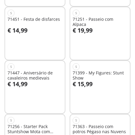
S
S
71451 - Festa de disfarces
71251 - Passeio com
Alpaca
€ 14,99
€ 19,99
Não
Não
disponível
disponível
S
S
71447 - Aniversário de
71399 - My Figures: Stunt
cavaleiros medievais
Show
€ 14,99
€ 15,99
Não
Não
disponível
disponível
S
S
71256 - Starter Pack
71363 - Passeio com
Stuntshow Mota com
potros Pégaso nas Nuvens