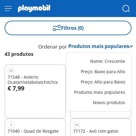
Filtros (0)
Ordenar por
43 produtos
Nome: Crescente
XS
XS
Preço: Baixo para Alto
71548 - Asterix:
5573 - Mãe com Carrinho
Preço: Alto para Baixo
Ocatarinetabelatchitchix
de Gémeos
€ 7,99
€ 9,99
Ao carrinho
Ao carrinho
Produtos mais populares
Novos produtos
S
XS
71040 - Quad de Resgate
71172 - Avó com gatos