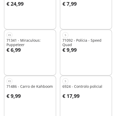
€ 24,99
€ 7,99
Ao carrinho
Ao carrinho
XS
S
71341 - Miraculous:
71092 - Polícia - Speed
Puppeteer
Quad
€ 6,99
€ 9,99
Ao carrinho
Ao carrinho
XS
S
71486 - Carro de Kahboom
6924 - Controlo policial
€ 9,99
€ 17,99
Não
Não
disponível
disponível