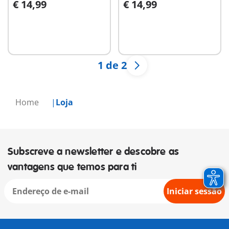
€ 14,99
€ 14,99
parede de fogo
Não
Não
disponível
disponível
1 de 2
Home
Loja
Subscreve a newsletter e descobre as
vantagens que temos para ti
Iniciar sessão