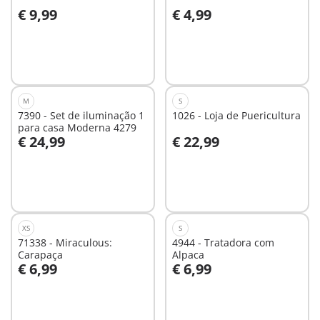
€ 9,99
€ 4,99
Ao carrinho
Ao carrinho
M
S
7390 - Set de iluminação 1
1026 - Loja de Puericultura
para casa Moderna 4279
€ 24,99
€ 22,99
Ao carrinho
Ao carrinho
XS
S
71338 - Miraculous:
4944 - Tratadora com
Carapaça
Alpaca
€ 6,99
€ 6,99
Ao carrinho
Ao carrinho