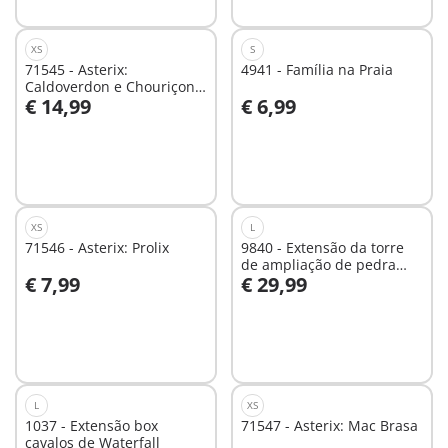
XS
S
71545 - Asterix:
4941 - Família na Praia
Caldoverdon e Chouriçon
€ 14,99
€ 6,99
e Pepe
Ao carrinho
Ao carrinho
XS
L
71546 - Asterix: Prolix
9840 - Extensão da torre
de ampliação de pedra
€ 7,99
€ 29,99
para o Grande Castelo de
Ao carrinho
Ao carrinho
Novelmore
L
XS
1037 - Extensão box
71547 - Asterix: Mac Brasa
cavalos de Waterfall