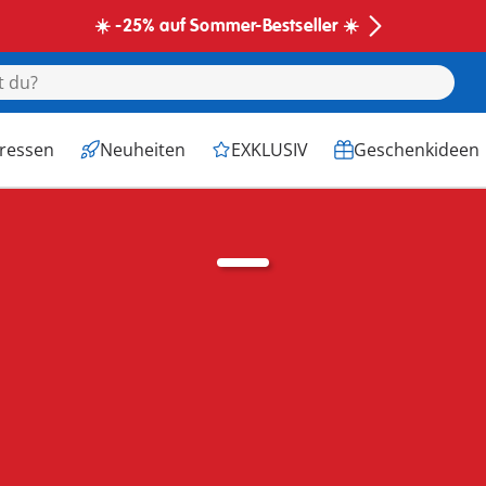
☀️ -25% auf Sommer-Bestseller ☀️
eressen
Neuheiten
EXKLUSIV
Geschenkideen
entinstag
OBIL!