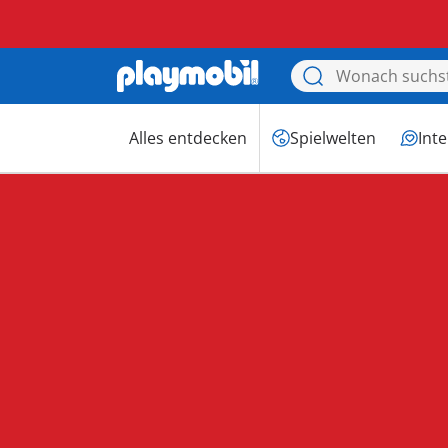
Alles entdecken
Spielwelten
Int
Feiere den Val
mit PLAYM