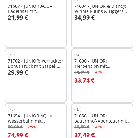
71687 - JUNIOR AQUA:
71694 - JUNIOR & Disney:
Badeinsel mit
Winnie Puuhs & Tiggers
21,99 €
34,99 €
Wasserrutsche
Bienengarten
In den Warenkorb
In den Warenkorb
M
XL
71702 - JUNIOR: Verrückter
71690 - JUNIOR:
Donut Truck mit Stapel-
Tierpension mit
29,99 €
und Sortierfunktion
Futterspender
44,99 €
-25%
In den Warenkorb
In den Warenkorb
33,74 €
XL
L
71654 - JUNIOR AQUA:
71656 - JUNIOR:
Wasserbahn mit
Bauernhof-Abenteuer mit
Wasserspielplatz und
Traktor, Anhänger und
99,99 €
49,99 €
-25%
-25%
In den Warenkorb
In den Warenkorb
Lerneffekten
tierischen
74,99 €
37,49 €