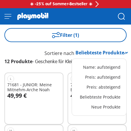
☀️ -25% auf Sommer-Bestseller ☀️
Filter (1)
Sortiere nach
12 Produkte
-
Geschenke für Kleinkinder
Name: aufsteigend
Preis: aufsteigend
L
L
71681 - JUNIOR: Meine
71703 - JUNIOR:
Preis: absteigend
Mitnehm-Arche Noah
Erlebnisturm mit Eisstand
49,99 €
44,99 €
Beliebteste Produkte
In den Warenkorb
In den Warenkorb
Neue Produkte
M
M