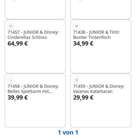
XL
M
71457 - JUNIOR & Disney:
71438 - JUNIOR & Tinti:
Cinderellas Schloss
Bunter Tintenfisch
64,99 €
34,99 €
In den Warenkorb
In den Warenkorb
L
M
71458 - JUNIOR & Disney:
71459 - JUNIOR & Disney:
Belles Spielturm mit
Vaianas Katamaran
39,99 €
29,99 €
Melodie
In den Warenkorb
In den Warenkorb
1 von 1