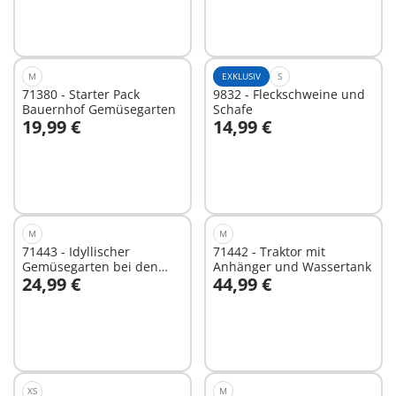
M
EXKLUSIV
S
71380 - Starter Pack
9832 - Fleckschweine und
Bauernhof Gemüsegarten
Schafe
19,99 €
14,99 €
In den Warenkorb
In den Warenkorb
M
M
71443 - Idyllischer
71442 - Traktor mit
Gemüsegarten bei den
Anhänger und Wassertank
24,99 €
44,99 €
Großeltern
In den Warenkorb
In den Warenkorb
XS
M