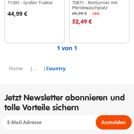
71305 - Großer Traktor
70871 - Reitturnier mit
Pferdewaschplatz
44,99 €
69,99 €
-25%
In den Warenkorb
52,49 €
Nicht
verfügbar
1 von 1
Home
...
Country
Jetzt Newsletter abonnieren und
tolle Vorteile sichern
Anmelden