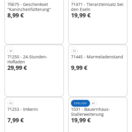
70675 - Geschenkset
71471 - Tierarzteinsatz bei
"Kaninchenfütterung"
den Eseln
8,99 €
19,99 €
In den Warenkorb
In den Warenkorb
M
XS
71250 - 24-Stunden-
71445 - Marmeladenstand
Hofladen
29,99 €
9,99 €
In den Warenkorb
In den Warenkorb
XS
EXKLUSIV
M
71253 - Imkerin
1031 - Bauernhaus-
Stallerweiterung
7,99 €
19,99 €
In den Warenkorb
In den Warenkorb