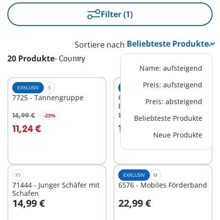
Filter (1)
Sortiere nach
20 Produkte
-
Country
Name: aufsteigend
Preis: aufsteigend
EXKLUSIV
S
EXKLUSIV
XS
7725 - Tannengruppe
6536 - Familie beim
Preis: absteigend
Bergwandern
14,99 €
14,99 €
-25%
-25%
Beliebteste Produkte
In den Warenkorb
In den Warenkorb
11,24 €
11,24 €
Neue Produkte
XS
EXKLUSIV
M
71444 - Junger Schäfer mit
6576 - Mobiles Förderband
Schafen
14,99 €
22,99 €
In den Warenkorb
In den Warenkorb