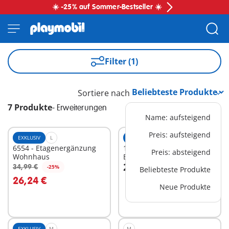
☀️ -25% auf Sommer-Bestseller ☀️
Filter (1)
Sortiere nach
7 Produkte
-
Erweiterungen
Name: aufsteigend
Preis: aufsteigend
EXKLUSIV
L
EXKLUSIV
L
6554 - Etagenergänzung
1032 -
Preis: absteigend
Wohnhaus
Etagenerweiterung/Kunstunter
29,99 €
Schule
34,99 €
-25%
Beliebteste Produkte
In den Warenkorb
In den Warenkorb
26,24 €
Neue Produkte
EXKLUSIV
M
M