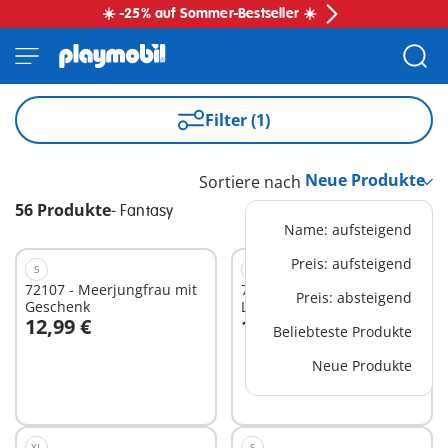
☀️ -25% auf Sommer-Bestseller ☀️
Filter (1)
Sortiere nach
56 Produkte
-
Fantasy
Name: aufsteigend
Preis: aufsteigend
S
S
72107 - Meerjungfrau mit
72116 - Troll mit
Preis: absteigend
Geschenk
Löwenritterschatz
12,99 €
19,99 €
Beliebteste Produkte
In den Warenkorb
In den Warenkorb
Neue Produkte
XL
S