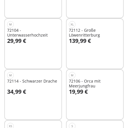
Nicht
verfügbar
M
XL
72104 -
72112 - Große
Unterwasserhochzeit
Löwenritterburg
29,99 €
139,99 €
In den Warenkorb
In den Warenkorb
M
M
72114 - Schwarzer Drache
72106 - Orca mit
Meerjungfrau
34,99 €
19,99 €
In den Warenkorb
In den Warenkorb
XS
S