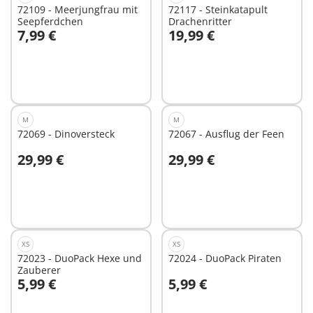
72109 - Meerjungfrau mit
72117 - Steinkatapult
Seepferdchen
Drachenritter
7,99 €
19,99 €
In den Warenkorb
In den Warenkorb
M
M
72069 - Dinoversteck
72067 - Ausflug der Feen
29,99 €
29,99 €
In den Warenkorb
In den Warenkorb
XS
XS
72023 - DuoPack Hexe und
72024 - DuoPack Piraten
Zauberer
5,99 €
5,99 €
In den Warenkorb