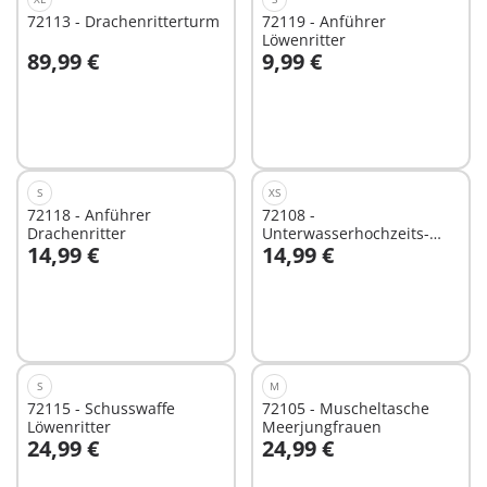
72113 - Drachenritterturm
72119 - Anführer
Löwenritter
89,99 €
9,99 €
In den Warenkorb
In den Warenkorb
S
XS
72118 - Anführer
72108 -
Drachenritter
Unterwasserhochzeits-
14,99 €
14,99 €
Buffet
In den Warenkorb
In den Warenkorb
S
M
72115 - Schusswaffe
72105 - Muscheltasche
Löwenritter
Meerjungfrauen
24,99 €
24,99 €
In den Warenkorb