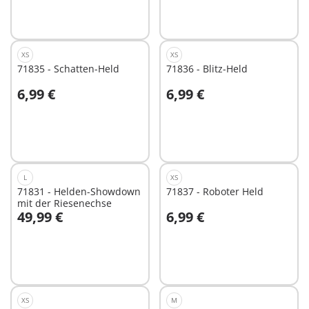
Nicht
verfügbar
XS
XS
71835 - Schatten-Held
71836 - Blitz-Held
6,99 €
6,99 €
In den Warenkorb
In den Warenkorb
L
XS
71831 - Helden-Showdown
71837 - Roboter Held
mit der Riesenechse
49,99 €
6,99 €
In den Warenkorb
In den Warenkorb
XS
M