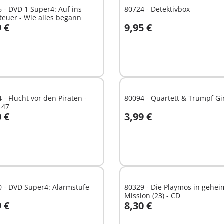
 - DVD 1 Super4: Auf ins
80724 - Detektivbox
euer - Wie alles begann
9 €
9,95 €
n den Warenkorb
In den Warenkorb
 - Flucht vor den Piraten -
80094 - Quartett & Trumpf Gi
 47
0 €
3,99 €
n den Warenkorb
In den Warenkorb
 - DVD Super4: Alarmstufe
80329 - Die Playmos in gehei
Mission (23) - CD
9 €
8,30 €
n den Warenkorb
In den Warenkorb