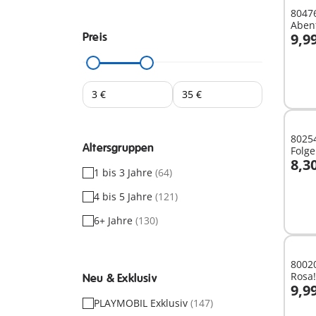
80476
Abent
9,9
Preis
I
80254
Altersgruppen
Folge
8,3
1 bis 3 Jahre
(64)
I
4 bis 5 Jahre
(121)
6+ Jahre
(130)
80020
Rosa!
Neu & Exklusiv
9,9
I
PLAYMOBIL Exklusiv
(147)