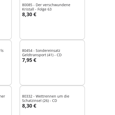
80085 - Der verschwundene
Kristall - Folge 63
8,30 €
In den Warenkorb
rls
80454 - Sondereinsatz
Geldtransport (41) - CD
7,95 €
In den Warenkorb
mer
80332 - Wettrennen um die
Schatzinsel (26) - CD
8,30 €
In den Warenkorb