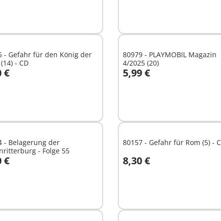
n König der
80979 - PLAYMOBIL Magazin
 (14) - CD
4/2025 (20)
0 €
5,99 €
n den Warenkorb
In den Warenkorb
 - Belagerung der
80157 - Gefahr für Rom (5) - 
ritterburg - Folge 55
0 €
8,30 €
n den Warenkorb
In den Warenkorb