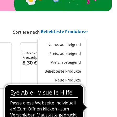
Sortiere nach
Name: aufsteigend
80457 - Sondereinsatz
Preis: aufsteigend
Freizeitpark! - Folge 44
8,30 €
Preis: absteigend
In den Warenkorb
Beliebteste Produkte
Neue Produkte
80008 - Flucht vor dem T-Rex -
Folge 56
8,30 €
In den Warenkorb