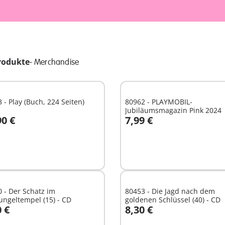
rodukte
-
Merchandise
 - Play (Buch, 224 Seiten)
80962 - PLAYMOBIL-
Jubiläumsmagazin Pink 2024
90 €
7,99 €
n den Warenkorb
In den Warenkorb
 - Der Schatz im
80453 - Die Jagd nach dem
ngeltempel (15) - CD
goldenen Schlüssel (40) - CD
0 €
8,30 €
n den Warenkorb
In den Warenkorb