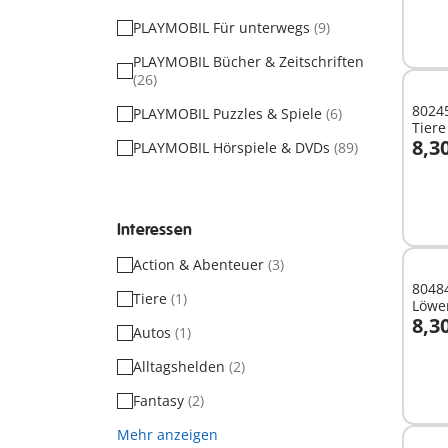
PLAYMOBIL Für unterwegs
(9)
PLAYMOBIL Bücher & Zeitschriften
(26)
80245 - Gefahr für de
PLAYMOBIL Puzzles & Spiele
(6)
Tiere
8,3
PLAYMOBIL Hörspiele & DVDs
(89)
I
Interessen
Action & Abenteuer
(3)
80484
Tiere
(1)
Löwen
8,3
Autos
(1)
I
Alltagshelden
(2)
Fantasy
(2)
Mehr anzeigen