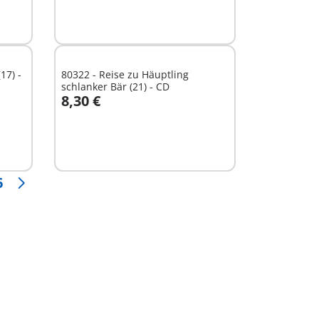
17) -
80322 - Reise zu Häuptling
schlanker Bär (21) - CD
8,30 €
In den Warenkorb
6