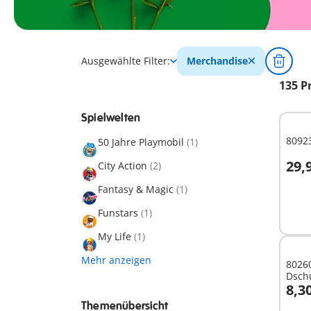
Ausgewählte Filter:
Merchandise
135 P
Spielwelten
80923
50 Jahre Playmobil
(1)
29,
City Action
(2)
I
Fantasy & Magic
(1)
Funstars
(1)
My Life
(1)
Mehr anzeigen
80260
Dschu
8,3
I
Themenübersicht