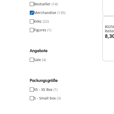
Bestseller
(14)
Merchandise
(135)
Kekz
(22)
8025
Figures
(1)
Reite
8,3
I
Angebote
Sale
(4)
Packungsgröße
XS - XS Box
(1)
S - Small box
(3)