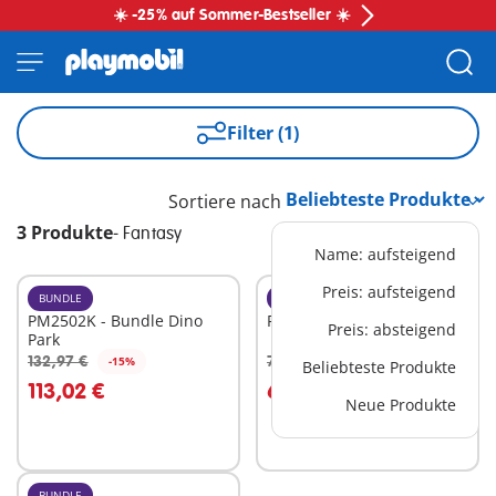
☀️ -25% auf Sommer-Bestseller ☀️
Filter (1)
Sortiere nach
3 Produkte
-
Fantasy
Name: aufsteigend
Preis: aufsteigend
BUNDLE
BUNDLE
PM2502K - Bundle Dino
PM2504C - Heroes Bundle
Preis: absteigend
Park
132,97 €
77,95 €
-15%
-15%
Beliebteste Produkte
In den Warenkorb
In den Warenkorb
113,02 €
66,26 €
Neue Produkte
BUNDLE