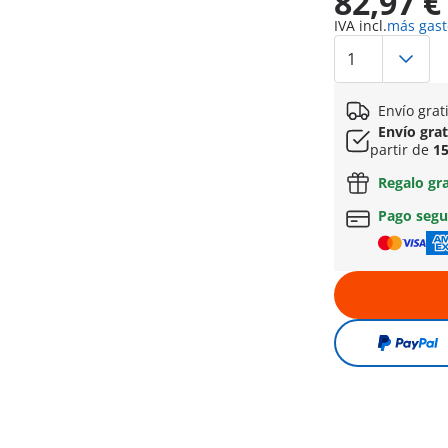
82,97 €
IVA incl.
más gast
Envío grat
Envío gra
partir de
15
Regalo gr
Pago seg