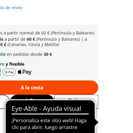
os de envío
is a partir normal
de 60 € (Península y Baleares)
tis
a partir de
60 €
(Península y Baleares) | a
0 €
(Canarias, Ceuta y Melilla)
atis
en pedidos desde
30 €
uro
y flexible
A la cesta