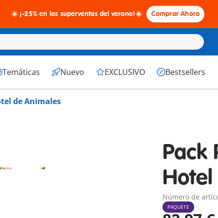
☀️ ¡-25% en los superventas del verano!☀️
Comprar Ahora
Temáticas
Nuevo
EXCLUSIVO
Bestsellers
tel de Animales
Pack 
Hotel
Número de artíc
PAQUETE