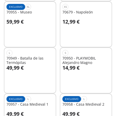
EXCLUSIVO
XL
XS
70955 - Museo
70679 - Napoleón
59,99 €
12,99 €
A la cesta
A la cesta
L
S
70949 - Batalla de las
70950 - PLAYMOBIL
Termópilas
Alejandro Magno
49,99 €
14,99 €
A la cesta
A la cesta
EXCLUSIVO
L
EXCLUSIVO
L
70957 - Casa Medieval 1
70958 - Casa Medieval 2
49,99 €
49,99 €