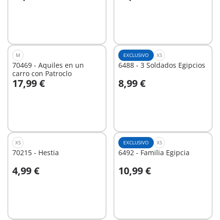
A la cesta
A la cesta
M
EXCLUSIVO
XS
70469 - Aquiles en un
6488 - 3 Soldados Egipcios
carro con Patroclo
17,99 €
8,99 €
A la cesta
A la cesta
XS
EXCLUSIVO
XS
70215 - Hestia
6492 - Familia Egipcia
4,99 €
10,99 €
A la cesta
A la cesta