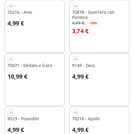
XS
XS
70216 - Ares
70878 - Guerrero con
Pantera
4,99 €
4,99 €
-25%
A la cesta
A la cesta
3,74 €
XS
XS
70471 - Dédalo e Ícaro
9149 - Zeus
10,99 €
4,99 €
A la cesta
A la cesta
XS
XS
9523 - Poseidón
70218 - Apolo
4,99 €
4,99 €
A la cesta
A la cesta