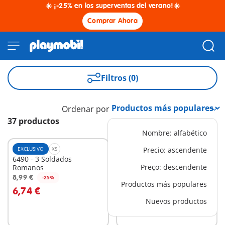
☀️ ¡-25% en los superventas del verano!☀️
Comprar Ahora
Filtros (0)
Ordenar por
37 productos
Nombre: alfabético
EXCLUSIVO
XS
EXCLUSIVO
Precio: ascendente
XS
6490 - 3 Soldados
6491 - Guerrero Romano
Preço: descendente
Romanos
8,99 €
3,49 €
-25%
-25%
A la cesta
A la cesta
Productos más populares
6,74 €
2,62 €
Nuevos productos