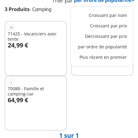
Trier par
3 Produits
-
Camping
Croissant par nom
Croissant par prix
M
M
71425 - Vacanciers avec
9323 - Valisette Campeurs
Décroissant par prix
tente
24,99 €
19,99 €
par ordre de popularité
Au panier
Au panier
Plus récent en premier
L
70088 - Famille et
camping-car
64,99 €
Non
disponible
1 sur 1