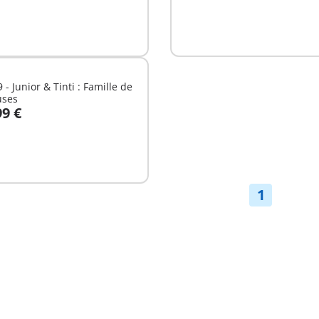
 - Junior & Tinti : Famille de
ses
99 €
u panier
1