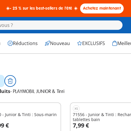
☀️- 25 % sur les best-sellers de l'été ☀️
Achetez maintenant
u
Réductions
Nouveau
EXCLUSIFS
Meille
duits
-
PLAYMOBIL JUNIOR & Tinti
XS
 - Junior & Tinti : Sous-marin
71556 - Junior & Tinti : Recha
tablettes bain
99 €
7,99 €
u panier
Au panier