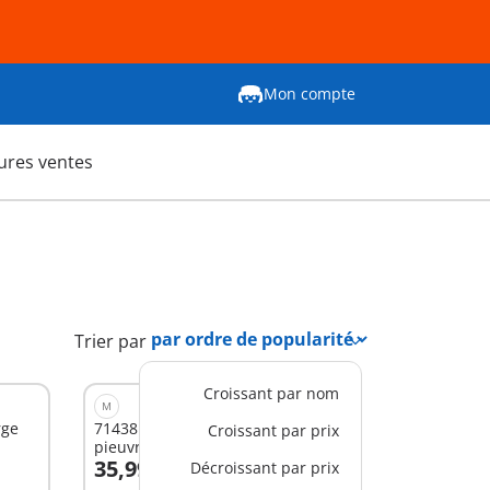
Mon compte
ures ventes
Trier par
Croissant par nom
M
rge
71438 - Junior & Tinti : Manège
Croissant par prix
pieuvre géante
35,99 €
Décroissant par prix
Au panier