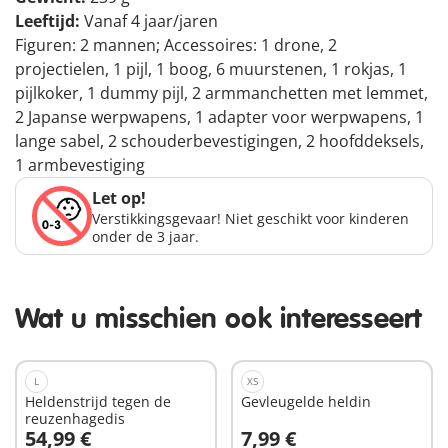
Leeftijd:
Vanaf 4 jaar/jaren
Figuren: 2 mannen; Accessoires: 1 drone, 2
projectielen, 1 pijl, 1 boog, 6 muurstenen, 1 rokjas, 1
pijlkoker, 1 dummy pijl, 2 armmanchetten met lemmet,
2 Japanse werpwapens, 1 adapter voor werpwapens, 1
lange sabel, 2 schouderbevestigingen, 2 hoofddeksels,
1 armbevestiging
Let op!
Verstikkingsgevaar! Niet geschikt voor kinderen
onder de 3 jaar.
Wat u misschien ook interesseert
L
XS
Heldenstrijd tegen de
Gevleugelde heldin
reuzenhagedis
54,99 €
7,99 €
In winkelwagen
In winkelwagen