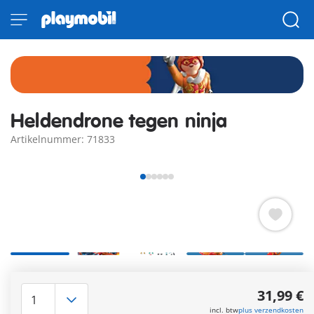
Heldendrone tegen ninja
Artikelnummer: 71833
PLAYMOBIL Heroes: Red Dragon vs. Shadow Raven - Ninja-
drone-gevecht Een heftige strijd breekt uit tussen de
31,99 €
rivaliserende ninja's! Red Dragon valt aan met zijn mobiele
incl. btw
plus verzendkosten