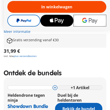
drakendrone, waarvan de draaiende vleugels zorgen voor
dynamische missies. Het ingebouwde kanon, dat projectielen
In winkelwagen
afvuurt met een trekker, zorgt voor extra spanning. Terwijl
Shadow Raven zich met pijl en boog en een shuriken achter
een kapotte muur verdedigt, gebruikt Red Dragon in de close
combat zijn krachtige Chinese lange sabel om voor zijn clan te
vechten. Deze set biedt spannende ninja-actie!
Meer informatie
Gratis verzending vanaf €30
31,99 €
incl. btw
plus verzendkosten
Ontdek de bundels
+
1
Artikel
Heldendrone tegen
Duel bij de
ninja
heldentoren
Showdown Bundle
Bekijk de bundel