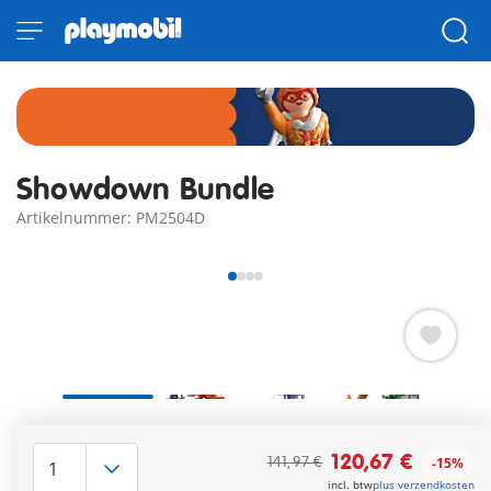
Showdown Bundle
Artikelnummer: PM2504D
Leveringstermijn op dit moment 3 tot 5 werkdagen
120,67 €
141,97 €
-15%
Gratis verzending vanaf €30
incl. btw
plus verzendkosten