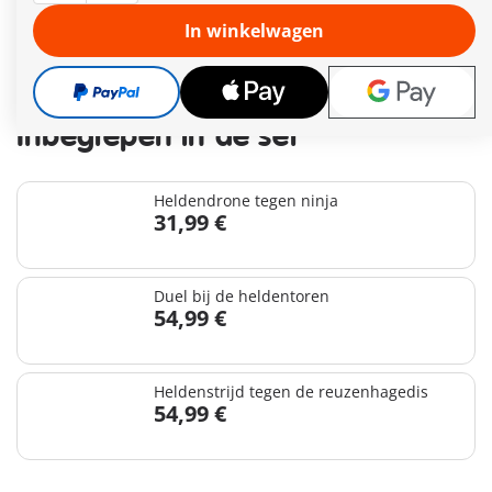
In winkelwagen
120,67 €
141,97 €
-15%
incl. btw
plus verzendkosten
Inbegrepen in de set
Heldendrone tegen ninja
31,99 €
Duel bij de heldentoren
54,99 €
Heldenstrijd tegen de reuzenhagedis
54,99 €