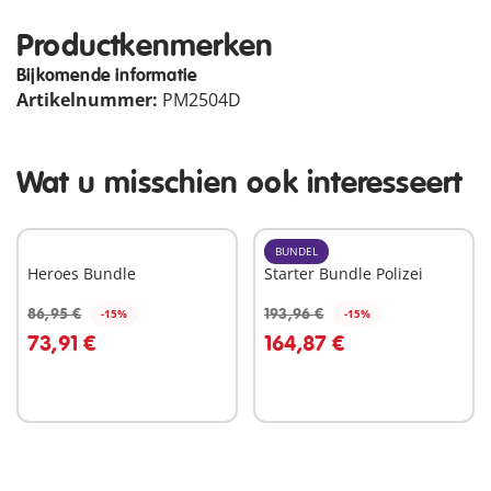
Productkenmerken
Bijkomende informatie
Artikelnummer:
PM2504D
Wat u misschien ook interesseert
BUNDEL
Heroes Bundle
Starter Bundle Polizei
86,95 €
193,96 €
-15%
-15%
In winkelwagen
In winkelwagen
73,91 €
164,87 €