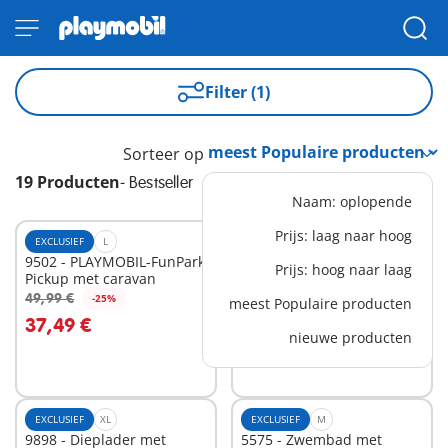
Filter (1)
Sorteer op
19 Producten
-
Bestseller
Naam: oplopende
Prijs: laag naar hoog
EXCLUSIEF
L
EXCLUSIEF
L
9502 - PLAYMOBIL-FunPark
6554 - Uitbreiding voor het
Prijs: hoog naar laag
Pickup met caravan
Moderne Woonhuis
34,99 €
(art.9266)
49,99 €
-25%
meest Populaire producten
In winkelwagen
In winkelwagen
37,49 €
nieuwe producten
EXCLUSIEF
XL
EXCLUSIEF
M
9898 - Dieplader met
5575 - Zwembad met