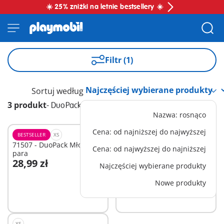
☀️ 25% zniżki na letnie bestsellery ☀️
Filtr (1)
Sortuj według
3 produkt
-
DuoPacks
Nazwa: rosnąco
Cena: od najniższej do najwyższej
BESTSELLER
XS
XS
71507 - DuoPack Młoda
71505 - DuoPack Jednostka
Cena: od najwyższej do najniższej
para
specjalna i bandyta
28,99 zł
28,99 zł
Najczęściej wybierane produkty
Dodaj do koszyka
Dodaj do koszyka
Nowe produkty
XS