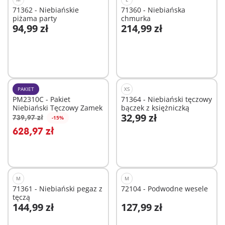
71362 - Niebiańskie
71360 - Niebiańska
piżama party
chmurka
94,99 zł
214,99 zł
Dodaj do koszyka
Dodaj do koszyka
PAKIET
XS
PM2310C - Pakiet
71364 - Niebiański tęczowy
Niebiański Tęczowy Zamek
bączek z księżniczką
32,99 zł
739,97 zł
-15%
Dodaj do koszyka
Dodaj do koszyka
628,97 zł
M
M
71361 - Niebiański pegaz z
72104 - Podwodne wesele
tęczą
144,99 zł
127,99 zł
Dodaj do koszyka
Dodaj do koszyka