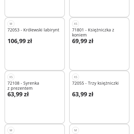
M
XS
72053 - Królewski labirynt
71801 - Księżniczka z
koniem
106,99 zł
69,99 zł
Dodaj do koszyka
Dodaj do koszyka
XS
XS
72108 - Syrenka
72055 - Trzy księżniczki
z prezentem
63,99 zł
63,99 zł
Dodaj do koszyka
Dodaj do koszyka
M
M