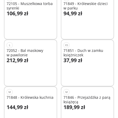
72105 - Muszelkowa torba
71849 - Królewskie dzieci
syrenki
w parku
106,99 zł
94,99 zł
Dodaj do koszyka
Dodaj do koszyka
L
XS
72052 - Bal maskowy
71851 - Duch w zamku
w pawilonie
księżniczek
212,99 zł
37,99 zł
Dodaj do koszyka
Dodaj do koszyka
M
M
71848 - Królewska kuchnia
71846 - Przejażdżka z parą
książęcą
144,99 zł
189,99 zł
Dodaj do koszyka
Dodaj do koszyka