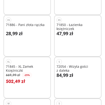
XS
XS
71886 - Pani złota rączka
71850 - Łazienka
księżniczek
28,99 zł
47,99 zł
Dodaj do koszyka
Dodaj do koszyka
XL
S
71845 - XL Zamek
72054 - Wizyta gości
Księżniczki
z daleka
84,99 zł
669,99 zł
-25%
Dodaj do koszyka
Dodaj do koszyka
502,49 zł
M
S