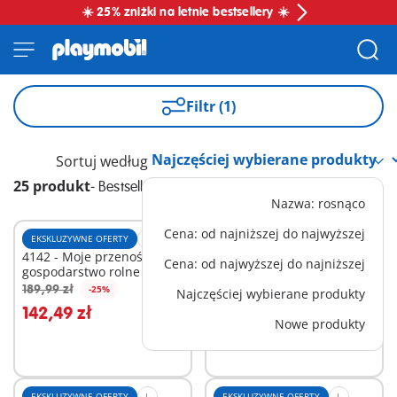
☀️ 25% zniżki na letnie bestsellery ☀️
Filtr (1)
Sortuj według
25 produkt
-
Bestseller
Nazwa: rosnąco
Cena: od najniższej do najwyższej
EKSKLUZYWNE OFERTY
XL
BESTSELLER
XL
4142 - Moje przenośne
71873 - Policyjne centrum
Cena: od najwyższej do najniższej
gospodarstwo rolne
dowodzenia
189,99 zł
479,99 zł
-25%
-25%
Najczęściej wybierane produkty
Dodaj do koszyka
Dodaj do koszyka
142,49 zł
359,99 zł
Nowe produkty
EKSKLUZYWNE OFERTY
L
EKSKLUZYWNE OFERTY
L