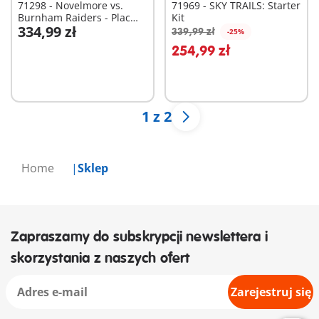
71298 - Novelmore vs.
71969 - SKY TRAILS: Starter
Burnham Raiders - Plac
Kit
334,99 zł
tur
339,99 zł
-25%
Dodaj do koszyka
254,99 zł
Niedostępne
1 z 2
Home
Sklep
Zapraszamy do subskrypcji newslettera i
skorzystania z naszych ofert
Zarejestruj się