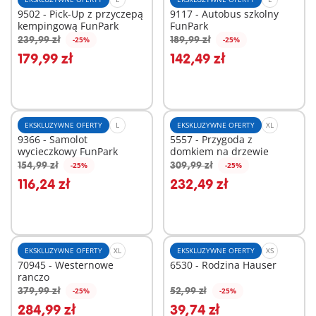
9502 - Pick-Up z przyczepą
9117 - Autobus szkolny
kempingową FunPark
FunPark
239,99 zł
189,99 zł
-25%
-25%
Dodaj do koszyka
Dodaj do koszyka
179,99 zł
142,49 zł
EKSKLUZYWNE OFERTY
L
EKSKLUZYWNE OFERTY
XL
9366 - Samolot
5557 - Przygoda z
wycieczkowy FunPark
domkiem na drzewie
154,99 zł
309,99 zł
-25%
-25%
Dodaj do koszyka
Dodaj do koszyka
116,24 zł
232,49 zł
EKSKLUZYWNE OFERTY
XL
EKSKLUZYWNE OFERTY
XS
70945 - Westernowe
6530 - Rodzina Hauser
ranczo
379,99 zł
52,99 zł
-25%
-25%
Dodaj do koszyka
Dodaj do koszyka
284,99 zł
39,74 zł