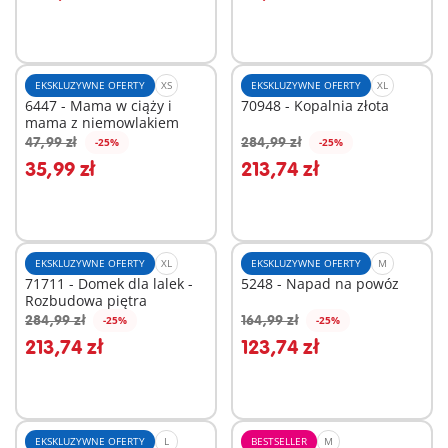
EKSKLUZYWNE OFERTY
XS
EKSKLUZYWNE OFERTY
XL
6447 - Mama w ciąży i
70948 - Kopalnia złota
mama z niemowlakiem
47,99 zł
284,99 zł
-25%
-25%
Dodaj do koszyka
Dodaj do koszyka
35,99 zł
213,74 zł
EKSKLUZYWNE OFERTY
XL
EKSKLUZYWNE OFERTY
M
71711 - Domek dla lalek -
5248 - Napad na powóz
Rozbudowa piętra
284,99 zł
164,99 zł
-25%
-25%
Dodaj do koszyka
Dodaj do koszyka
213,74 zł
123,74 zł
EKSKLUZYWNE OFERTY
L
BESTSELLER
M