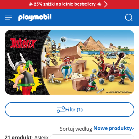
☀️ 25% zniżki na letnie bestsellery ☀️
Filtr (1)
Sortuj według
21 produkt
-
Asterix