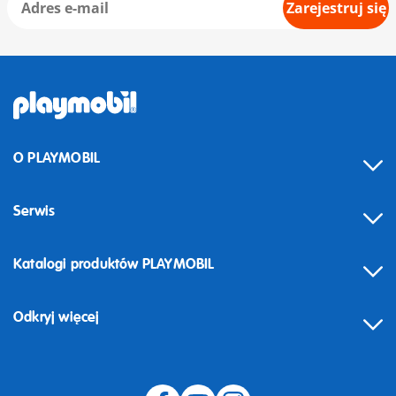
Zarejestruj się
O PLAYMOBIL
Serwis
Katalogi produktów PLAYMOBIL
Odkryj więcej
Odstąpienie od umowy