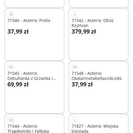
XS
L
71546 - Asterix: Prolix
71542 - Asterix: Obóz
Rzymian
37,99 zł
379,99 zł
Dodaj do koszyka
Dodaj do koszyka
XS
XS
71545 - Asterix:
71548 - Asterix:
Cebullanka z Grzanka i
Okatarinetabellaczikcziks
69,99 zł
37,99 zł
Pepe
Dodaj do koszyka
Dodaj do koszyka
XS
L
71544 - Asterix:
71827 - Asterix: Wiejska
Tragikomiks i Falbala
biesiada