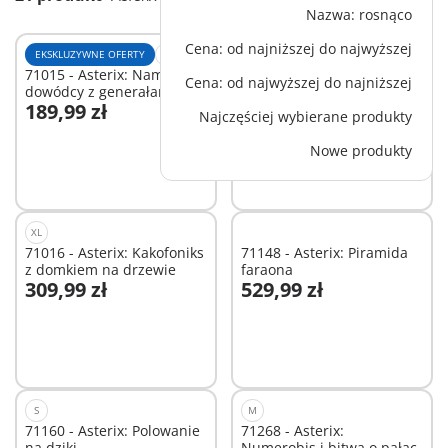
Nazwa: rosnąco
Cena: od najniższej do najwyższej
EKSKLUZYWNE OFERTY
M
XS
71015 - Asterix: Namiot
70934 - Asterix: Rzymski
Cena: od najwyższej do najniższej
dowódcy z generałami
oddział
189,99 zł
79,99 zł
Najczęściej wybierane produkty
Dodaj do koszyka
Nowe produkty
Niedostępne
XL
71016 - Asterix: Kakofoniks
71148 - Asterix: Piramida
z domkiem na drzewie
faraona
309,99 zł
529,99 zł
Niedostępne
Niedostępne
S
M
71160 - Asterix: Polowanie
71268 - Asterix:
na dziki
Numerobis i bitwa o pałac