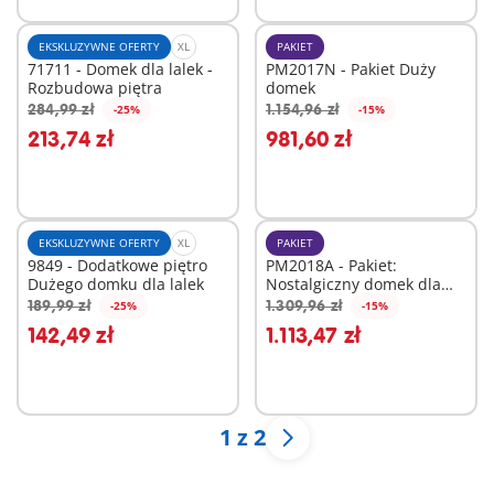
EKSKLUZYWNE OFERTY
XL
PAKIET
71711 - Domek dla lalek -
PM2017N - Pakiet Duży
Rozbudowa piętra
domek
284,99 zł
1.154,96 zł
-25%
-15%
Dodaj do koszyka
Dodaj do koszyka
213,74 zł
981,60 zł
EKSKLUZYWNE OFERTY
XL
PAKIET
9849 - Dodatkowe piętro
PM2018A - Pakiet:
Dużego domku dla lalek
Nostalgiczny domek dla
lalek w stylu wiktoriańskim
189,99 zł
1.309,96 zł
-25%
-15%
Dodaj do koszyka
Dodaj do koszyka
142,49 zł
1.113,47 zł
1 z 2