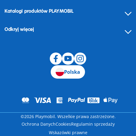
Katalogi produktów PLAYMOBIL
Odkryj więcej
Odstąpienie od umowy
Polska
©2026 Playmobil. Wszelkie prawa zastrzeżone.
Ochrona Danych
Cookies
Regulamin sprzedaży
Wskazówki prawne