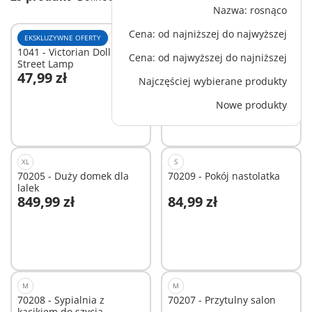
Nazwa: rosnąco
Cena: od najniższej do najwyższej
EKSKLUZYWNE OFERTY
XS
EKSKLUZYWNE OFERTY
M
1041 - Victorian Dollhouse
1042 - Domek dla lalek -
Cena: od najwyższej do najniższej
Street Lamp
Rozbudowa ogrodzenia
47,99 zł
144,99 zł
Najczęściej wybierane produkty
Dodaj do koszyka
Dodaj do koszyka
Nowe produkty
XL
S
70205 - Duży domek dla
70209 - Pokój nastolatka
lalek
849,99 zł
84,99 zł
Dodaj do koszyka
Dodaj do koszyka
M
M
70208 - Sypialnia z
70207 - Przytulny salon
kącikiem do szycia