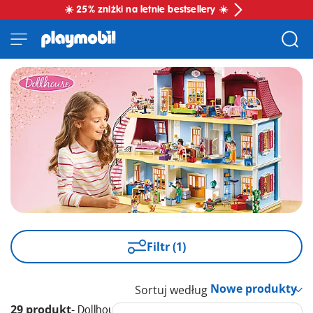
☀️ 25% zniżki na letnie bestsellery ☀️
Filtr (1)
Sortuj według
29 produkt
-
Dollhouse