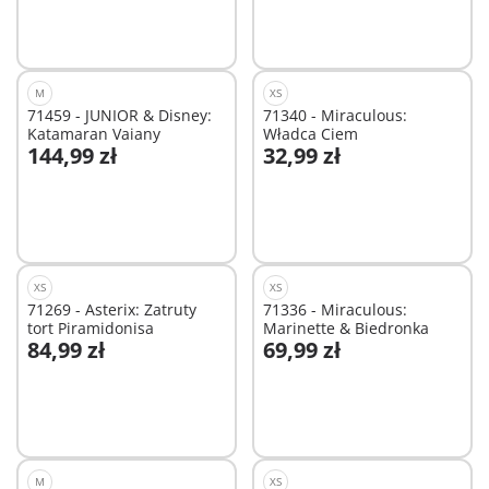
M
XS
71459 - JUNIOR & Disney:
71340 - Miraculous:
Katamaran Vaiany
Władca Ciem
144,99 zł
32,99 zł
Dodaj do koszyka
Dodaj do koszyka
XS
XS
71269 - Asterix: Zatruty
71336 - Miraculous:
tort Piramidonisa
Marinette & Biedronka
84,99 zł
69,99 zł
Dodaj do koszyka
Niedostępne
M
XS