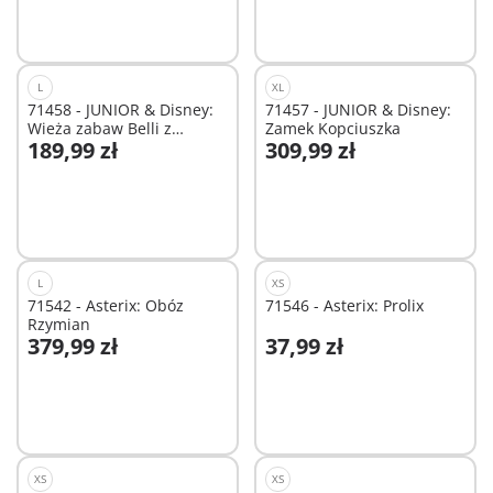
L
XL
71458 - JUNIOR & Disney:
71457 - JUNIOR & Disney:
Wieża zabaw Belli z
Zamek Kopciuszka
189,99 zł
309,99 zł
melodią
Dodaj do koszyka
Dodaj do koszyka
L
XS
71542 - Asterix: Obóz
71546 - Asterix: Prolix
Rzymian
379,99 zł
37,99 zł
Dodaj do koszyka
Dodaj do koszyka
XS
XS