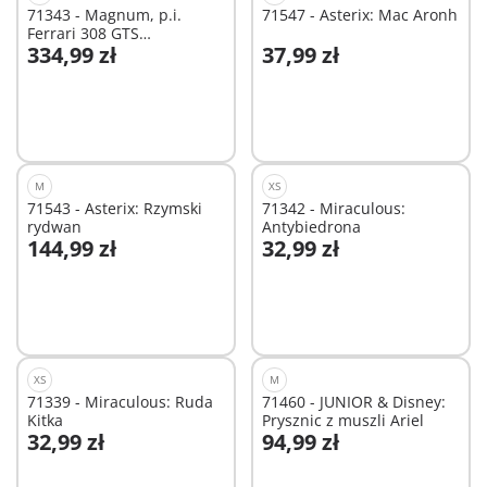
71343 - Magnum, p.i.
71547 - Asterix: Mac Aronh
Ferrari 308 GTS
334,99 zł
37,99 zł
Quattrovalvole
Dodaj do koszyka
Dodaj do koszyka
M
XS
71543 - Asterix: Rzymski
71342 - Miraculous:
rydwan
Antybiedrona
144,99 zł
32,99 zł
Dodaj do koszyka
Dodaj do koszyka
XS
M
71339 - Miraculous: Ruda
71460 - JUNIOR & Disney:
Kitka
Prysznic z muszli Ariel
32,99 zł
94,99 zł
Dodaj do koszyka
Dodaj do koszyka