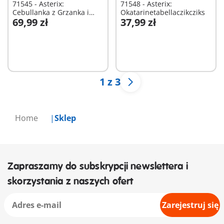
71545 - Asterix:
71548 - Asterix:
Cebullanka z Grzanka i
Okatarinetabellaczikcziks
69,99 zł
37,99 zł
Pepe
Dodaj do koszyka
Dodaj do koszyka
1 z 3
Home
Sklep
Zapraszamy do subskrypcji newslettera i
skorzystania z naszych ofert
Zarejestruj się