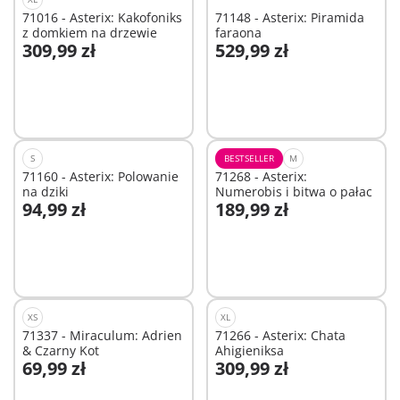
71016 - Asterix: Kakofoniks
71148 - Asterix: Piramida
z domkiem na drzewie
faraona
309,99 zł
529,99 zł
Niedostępne
Niedostępne
S
BESTSELLER
M
71160 - Asterix: Polowanie
71268 - Asterix:
na dziki
Numerobis i bitwa o pałac
94,99 zł
189,99 zł
Dodaj do koszyka
Dodaj do koszyka
XS
XL
71337 - Miraculum: Adrien
71266 - Asterix: Chata
& Czarny Kot
Ahigieniksa
69,99 zł
309,99 zł
Dodaj do koszyka
Dodaj do koszyka