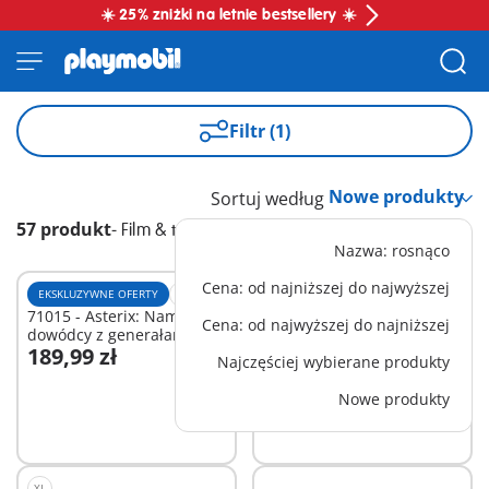
☀️ 25% zniżki na letnie bestsellery ☀️
Filtr (1)
Sortuj według
57 produkt
-
Film & telewizja
Nazwa: rosnąco
Cena: od najniższej do najwyższej
EKSKLUZYWNE OFERTY
M
XS
71015 - Asterix: Namiot
70934 - Asterix: Rzymski
Cena: od najwyższej do najniższej
dowódcy z generałami
oddział
189,99 zł
79,99 zł
Najczęściej wybierane produkty
Dodaj do koszyka
Nowe produkty
Niedostępne
XL