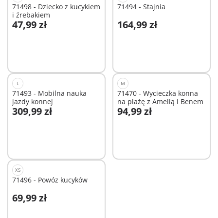
71498 - Dziecko z kucykiem
71494 - Stajnia
i źrebakiem
47,99 zł
164,99 zł
Dodaj do koszyka
Niedostępne
L
M
71493 - Mobilna nauka
71470 - Wycieczka konna
jazdy konnej
na plażę z Amelią i Benem
309,99 zł
94,99 zł
Dodaj do koszyka
Niedostępne
XS
71496 - Powóz kucyków
69,99 zł
Dodaj do koszyka