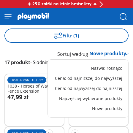
☀️ 25% zniżki na letnie bestsellery ☀️
Filtr (1)
Sortuj według
17 produkt
-
Stadnina koni
Nazwa: rosnąco
Cena: od najniższej do najwyższej
EKSKLUZYWNE OFERTY
M
L
1038 - Horses of Waterfall
1037 - Horses of Waterfall
Cena: od najwyższej do najniższej
Fence Extension
Stable Extension
47,99 zł
119,99 zł
Najczęściej wybierane produkty
Dodaj do koszyka
Dodaj do koszyka
Nowe produkty
EKSKLUZYWNE OFERTY
XS
XS