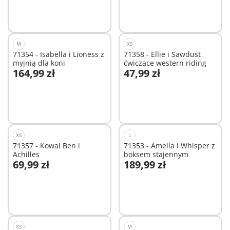
M
XS
71354 - Isabella i Lioness z
71358 - Ellie i Sawdust
myjnią dla koni
ćwiczące western riding
164,99 zł
47,99 zł
Dodaj do koszyka
Dodaj do koszyka
XS
L
71357 - Kowal Ben i
71353 - Amelia i Whisper z
Achilles
boksem stajennym
69,99 zł
189,99 zł
Dodaj do koszyka
Niedostępne
XS
M