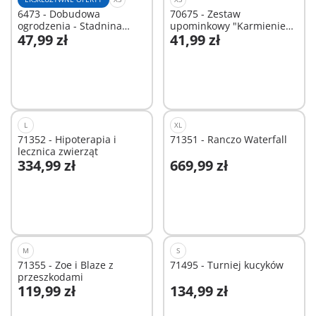
6473 - Dobudowa
70675 - Zestaw
ogrodzenia - Stadnina
upominkowy "Karmienie
47,99 zł
41,99 zł
kucyków
królików"
Dodaj do koszyka
Niedostępne
L
XL
71352 - Hipoterapia i
71351 - Ranczo Waterfall
lecznica zwierząt
334,99 zł
669,99 zł
Dodaj do koszyka
Niedostępne
M
S
71355 - Zoe i Blaze z
71495 - Turniej kucyków
przeszkodami
119,99 zł
134,99 zł
Dodaj do koszyka
Dodaj do koszyka