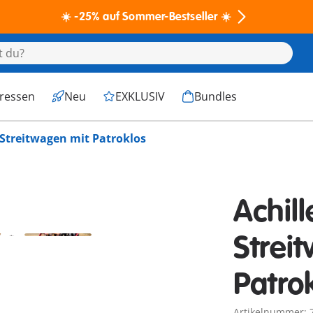
☀️ -25% auf Sommer-Bestseller ☀️
eressen
Neu
EXKLUSIV
Bundles
 Streitwagen mit Patroklos
Achill
Strei
Patro
Artikelnummer: 