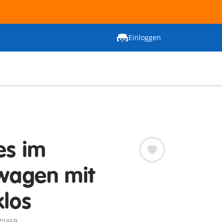
Einloggen
es im
twagen mit
klos
70469