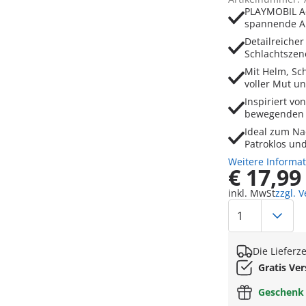
PLAYMOBIL Ac
spannende Ab
Detailreicher
Schlachtszen
Mit Helm, Sch
voller Mut u
Inspiriert vo
bewegenden 
Ideal zum Na
Patroklos und
Weitere Informa
€ 17,99
inkl. MwSt
zzgl. 
Die Lieferz
Gratis Ve
Geschen