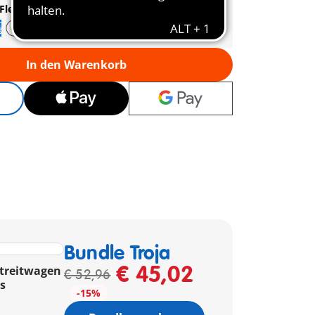
Flexible Zahlung
|
Schnelle Lieferung
In den Warenkorb
Bundle Troja
€ 45,02
Streitwagen
€ 52,96
s
-15%