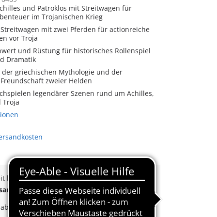
hilles und Patroklos mit Streitwagen für
enteuer im Trojanischen Krieg
 Streitwagen mit zwei Pferden für actionreiche
en vor Troja
wert und Rüstung für historisches Rollenspiel
nd Dramatik
n der griechischen Mythologie und der
Freundschaft zweier Helden
chspielen legendärer Szenen rund um Achilles,
 Troja
tionen
Versandkosten
eit beträgt derzeit 3 bis 6 Werktage
rsand
ab
65€
k
ab
35€
Bestellwert