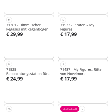
M
S
71361 - Himmlischer
71533 - Piraten – My
Pegasus mit Regenbogen
Figures
€ 29,99
€ 17,99
In den Warenkorb
In den Warenkorb
M
S
71525 -
71487 - My Figures: Ritter
Beobachtungsstation für
von Novelmore
€ 24,99
€ 17,99
Dimorphodon
In den Warenkorb
Nicht
verfügbar
XS
BESTSELLER
L