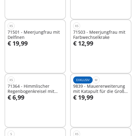
XS
XS
71501 - Meerjungfrau mit
71503 - Meerjungfrau mit
Delfinen
Farbwechselkrake
€ 19,99
€ 12,99
In den Warenkorb
In den Warenkorb
XS
EXKLUSIV
M
71364 - Himmlischer
9839 - Mauererweiterung
Regenbogenkreisel mit
mit Katapult für die Große
€ 6,99
€ 19,99
Prinzessin
Burg von Novelmore
In den Warenkorb
In den Warenkorb
S
XS