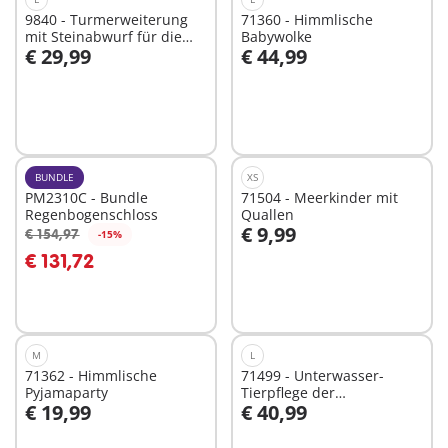
9840 - Turmerweiterung
71360 - Himmlische
mit Steinabwurf für die
Babywolke
€ 29,99
€ 44,99
Große Burg von
In den Warenkorb
In den Warenkorb
Novelmore
BUNDLE
XS
PM2310C - Bundle
71504 - Meerkinder mit
Regenbogenschloss
Quallen
€ 9,99
€ 154,97
-15%
In den Warenkorb
In den Warenkorb
€ 131,72
M
L
71362 - Himmlische
71499 - Unterwasser-
Pyjamaparty
Tierpflege der
€ 19,99
€ 40,99
Meeresbewohner
In den Warenkorb
In den Warenkorb