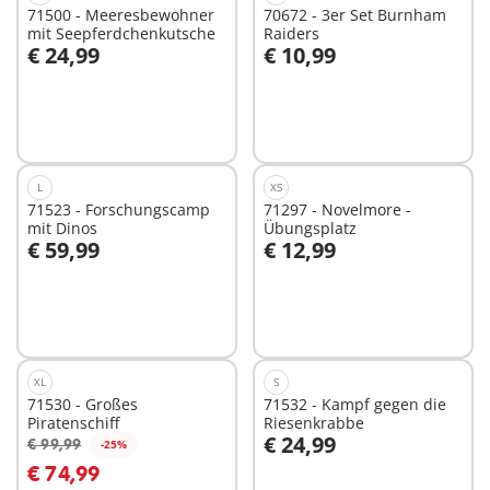
71500 - Meeresbewohner
70672 - 3er Set Burnham
mit Seepferdchenkutsche
Raiders
€ 24,99
€ 10,99
In den Warenkorb
In den Warenkorb
L
XS
71523 - Forschungscamp
71297 - Novelmore -
mit Dinos
Übungsplatz
€ 59,99
€ 12,99
In den Warenkorb
In den Warenkorb
XL
S
71530 - Großes
71532 - Kampf gegen die
Piratenschiff
Riesenkrabbe
€ 24,99
€ 99,99
-25%
In den Warenkorb
In den Warenkorb
€ 74,99