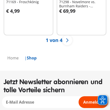
71169 - Froschkönig
71298 - Novelmore vs.
Burnham Raiders -
€ 4,99
€ 69,99
Turnierarena
Nicht
Nicht
verfügbar
verfügbar
1 von 4
Home
Shop
Jetzt Newsletter abonnieren und
tolle Vorteile sichern
Anmelden