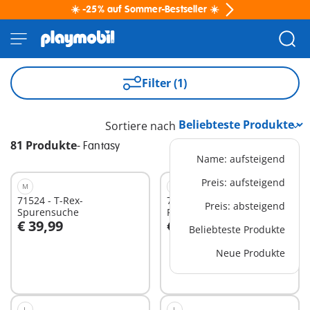
☀️ -25% auf Sommer-Bestseller ☀️
Filter (1)
Sortiere nach
81 Produkte
-
Fantasy
Name: aufsteigend
Preis: aufsteigend
M
XL
71524 - T-Rex-
71359 - Himmlisches
Preis: absteigend
Spurensuche
Regenbogenschloss
€ 39,99
€ 89,99
Beliebteste Produkte
In den Warenkorb
In den Warenkorb
Neue Produkte
L
L