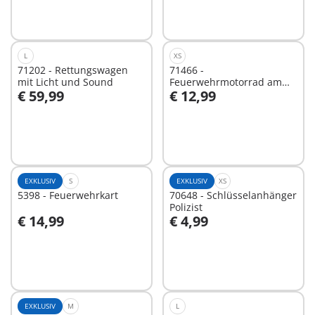
L
XS
71202 - Rettungswagen
71466 -
mit Licht und Sound
Feuerwehrmotorrad am
€ 59,99
€ 12,99
Unfallort
In den Warenkorb
In den Warenkorb
EXKLUSIV
S
EXKLUSIV
XS
5398 - Feuerwehrkart
70648 - Schlüsselanhänger
Polizist
€ 14,99
€ 4,99
In den Warenkorb
In den Warenkorb
EXKLUSIV
M
L