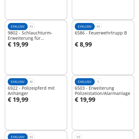
EXKLUSIV
XS
EXKLUSIV
XS
9802 - Schlauchturm-
6586 - Feuerwehrtrupp B
Erweiterung für
€ 19,99
€ 8,99
Feuerwehr
In den Warenkorb
In den Warenkorb
EXKLUSIV
M
EXKLUSIV
S
6922 - Polizeipferd mit
6503 - Erweiterung
Anhänger
Polizeistation/Alarmanlage
€ 19,99
€ 19,99
In den Warenkorb
In den Warenkorb
EXKLUSIV
XS
XS