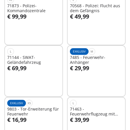
71873 - Polizei-
70568 - Polizei: Flucht aus
Kommandozentrale
dem Gefängnis
€ 99,99
€ 49,99
In den Warenkorb
In den Warenkorb
L
EXKLUSIV
M
71144 - SWAT-
7485 - Feuerwehr-
Geländefahrzeug
Anhänger
€ 69,99
€ 29,99
In den Warenkorb
In den Warenkorb
EXKLUSIV
XS
L
9803 - Tor-Erweiterung für
71463 -
Feuerwehr
Feuerwehrflugzeug mit
€ 16,99
€ 39,99
Löschfunktion
In den Warenkorb
In den Warenkorb