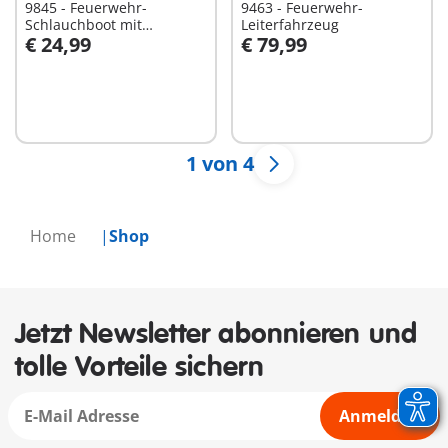
9845 - Feuerwehr-
9463 - Feuerwehr-
Schlauchboot mit
Leiterfahrzeug
€ 24,99
€ 79,99
Anhänger
In den Warenkorb
In den Warenkorb
1 von 4
Home
Shop
Jetzt Newsletter abonnieren und
tolle Vorteile sichern
Anmelden