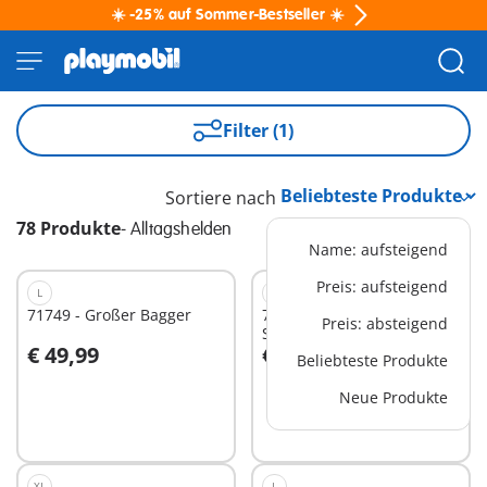
☀️ -25% auf Sommer-Bestseller ☀️
Filter (1)
Sortiere nach
78 Produkte
-
Alltagshelden
Name: aufsteigend
Preis: aufsteigend
L
M
71749 - Großer Bagger
71729 - Polizei
Preis: absteigend
Streifenwagen
€ 49,99
€ 40,99
Beliebteste Produkte
In den Warenkorb
In den Warenkorb
Neue Produkte
XL
L