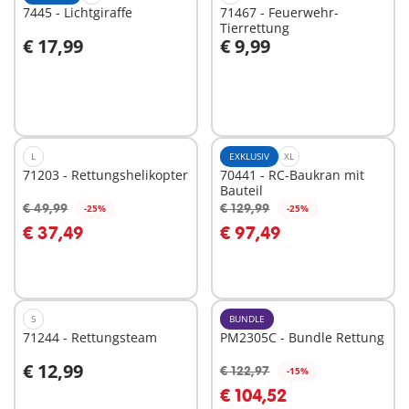
7445 - Lichtgiraffe
71467 - Feuerwehr-
Tierrettung
€ 17,99
€ 9,99
In den Warenkorb
In den Warenkorb
L
EXKLUSIV
XL
71203 - Rettungshelikopter
70441 - RC-Baukran mit
Bauteil
€ 49,99
€ 129,99
-25%
-25%
In den Warenkorb
In den Warenkorb
€ 37,49
€ 97,49
S
BUNDLE
71244 - Rettungsteam
PM2305C - Bundle Rettung
€ 12,99
€ 122,97
-15%
In den Warenkorb
In den Warenkorb
€ 104,52