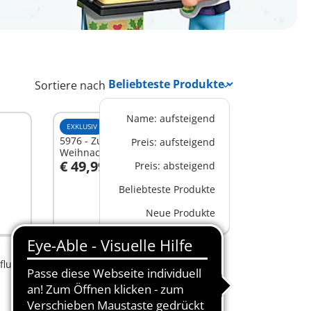
Sortiere nach
Name: aufsteigend
EXKLUSIV
XL
5976 - Zuhause beim
Preis: aufsteigend
Weihnachtsmann
€ 49,99
Preis: absteigend
Beliebteste Produkte
Nicht
Neue Produkte
verfügbar
flug