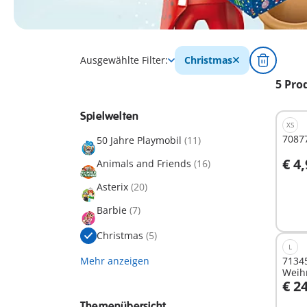
Ausgewählte Filter:
Christmas
5 Pro
Spielwelten
XS
7087
50 Jahre Playmobil
(11)
€ 4
Animals and Friends
(16)
I
Asterix
(20)
Barbie
(7)
Christmas
(5)
L
Mehr anzeigen
71345
Weihn
€ 2
Themenübersicht