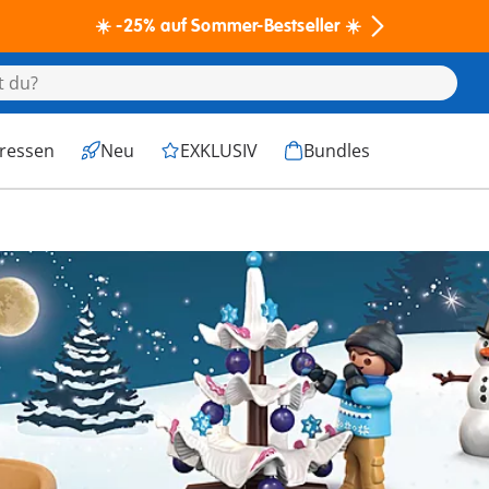
☀️ -25% auf Sommer-Bestseller ☀️
eressen
Neu
EXKLUSIV
Bundles