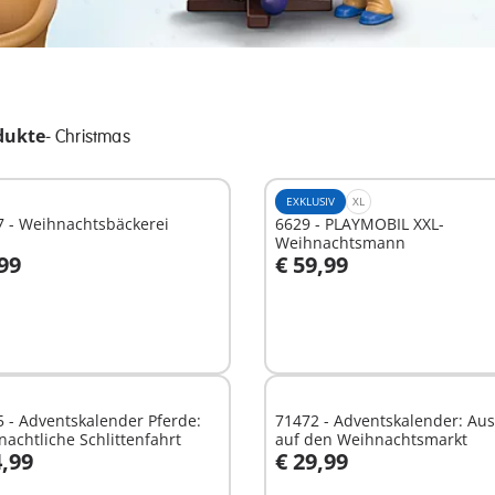
dukte
-
Christmas
EXKLUSIV
XL
7 - Weihnachtsbäckerei
6629 - PLAYMOBIL XXL-
Weihnachtsmann
,99
€ 59,99
n den Warenkorb
In den Warenkorb
 - Adventskalender Pferde:
71472 - Adventskalender: Aus
achtliche Schlittenfahrt
auf den Weihnachtsmarkt
4,99
€ 29,99
In den Warenkorb