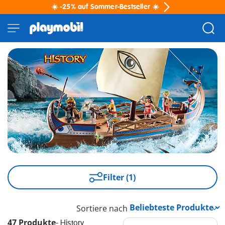
☀️ -25% auf Sommer-Bestseller ☀️
Filter (1)
Sortiere nach
47 Produkte
-
History