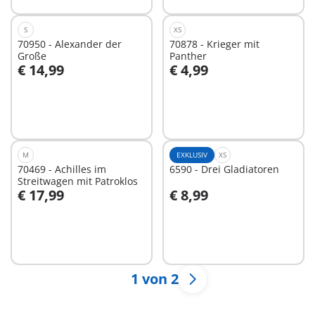
S
XS
70950 - Alexander der
70878 - Krieger mit
Große
Panther
€ 14,99
€ 4,99
In den Warenkorb
In den Warenkorb
M
EXKLUSIV
XS
70469 - Achilles im
6590 - Drei Gladiatoren
Streitwagen mit Patroklos
€ 17,99
€ 8,99
In den Warenkorb
In den Warenkorb
1 von 2