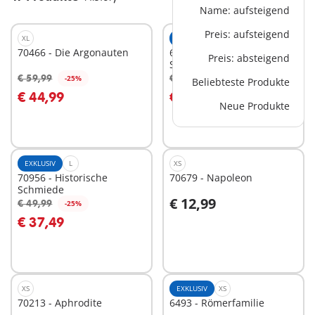
Name: aufsteigend
Preis: aufsteigend
XL
EXKLUSIV
XS
70466 - Die Argonauten
6490 - 3 römische
Preis: absteigend
Soldaten
€ 59,99
€ 8,99
-25%
-25%
Beliebteste Produkte
In den Warenkorb
In den Warenkorb
€ 44,99
€ 6,74
Neue Produkte
EXKLUSIV
L
XS
70956 - Historische
70679 - Napoleon
Schmiede
€ 12,99
€ 49,99
-25%
In den Warenkorb
In den Warenkorb
€ 37,49
XS
EXKLUSIV
XS
70213 - Aphrodite
6493 - Römerfamilie