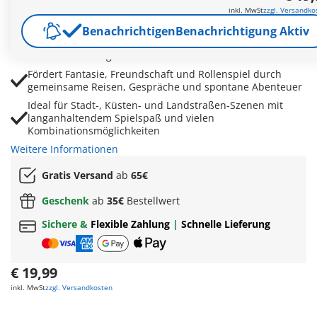
Offenes Fahrzeug mit Platz für zwei Figuren sorgt für
inkl. MwSt
zzgl. Versandko
Freiheit, Fahrtwind und fantasievolle Spielszenen
Benachrichtigen
Benachrichtigung Aktiv
Smartphone, Taschen und Armbanduhr ermöglichen
realistische Alltagssituationen und kreative Geschichten
Fördert Fantasie, Freundschaft und Rollenspiel durch
gemeinsame Reisen, Gespräche und spontane Abenteuer
Ideal für Stadt-, Küsten- und Landstraßen-Szenen mit
langanhaltendem Spielspaß und vielen
Kombinationsmöglichkeiten
Weitere Informationen
Gratis Versand
ab
65€
Geschenk
ab
35€
Bestellwert
Sichere &
Flexible Zahlung
|
Schnelle Lieferung
€ 19,99
inkl. MwSt
zzgl. Versandkosten