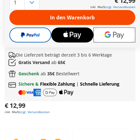
€ 12,99
Himmel. Der Tag kann mit dem Kanu auf dem Fluss verbracht
inkl. MwSt
zzgl. Versandkosten
werden oder mit dem Fische fangen für das Abendessen.
Bevor es ins Bett geht, werden einander spannende
In den Warenkorb
Geschichten am Lagerfeuer erzählt.
Praktisch: Im Trageköfferchen sind alle Figuren und das
Zubehör im Handumdrehen verstaut. Ideal für unterwegs.
Weitere Informationen
Die Lieferzeit beträgt derzeit 3 bis 6 Werktage
Gratis Versand
ab
65€
Geschenk
ab
35€
Bestellwert
Sichere &
Flexible Zahlung
|
Schnelle Lieferung
€ 12,99
inkl. MwSt
zzgl. Versandkosten