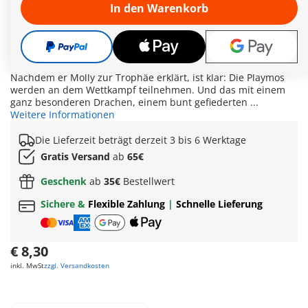
lebendig und erleben ein aufregendes Abenteuer. Das
In den Warenkorb
goldene Schaf Molly von Wissenschaftler Brühpott wurde
gestohlen. Sam, Emil und Liv nehmen die Verfolgung auf und
landen auf einer Insel voller Drachen. Zum Zeitvertreib für
die Drachenreiter veranstaltet der finstere Zakara Wettspiele,
doch eigentlich führt er etwas ganz anderes im Schilde.
Nachdem er Molly zur Trophäe erklärt, ist klar: Die Playmos
werden an dem Wettkampf teilnehmen. Und das mit einem
ganz besonderen Drachen, einem bunt gefiederten ...
Weitere Informationen
Die Lieferzeit beträgt derzeit 3 bis 6 Werktage
Gratis Versand
ab
65€
Geschenk
ab
35€
Bestellwert
Sichere &
Flexible Zahlung
|
Schnelle Lieferung
€ 8,30
inkl. MwSt
zzgl. Versandkosten