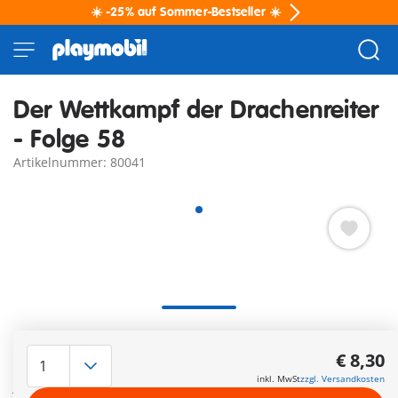
☀️ -25% auf Sommer-Bestseller ☀️
Der Wettkampf der Drachenreiter
- Folge 58
Artikelnummer: 80041
Paul spielt mit seinen PLAYMOBIL-Welten im Kinderzimmer.
Seine drei Lieblingsfiguren Sam, Emil und Liv dürfen dabei
€ 8,30
nicht fehlen. Immer wenn er das Zimmer verlässt, passiert
inkl. MwSt
zzgl. Versandkosten
jedoch etwas sehr Merkwürdiges: Die Playmos werden